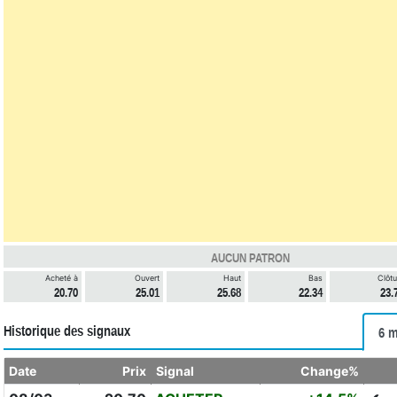
AUCUN PATRON
Acheté à
Ouvert
Haut
Bas
Clôtu
20.70
25.01
25.68
22.34
23.
Historique des signaux
6 m
Date
Prix
Signal
Change%