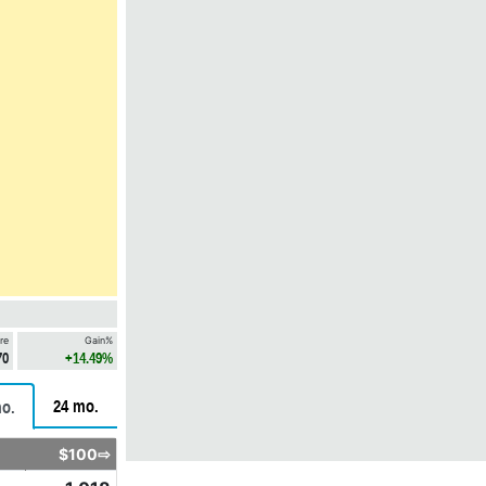
re
Gain%
70
+14.49%
24 mo.
o.
$100⇨