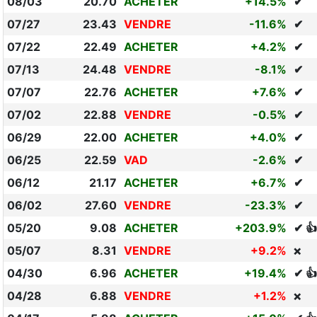
08/03
20.70
ACHETER
+14.5%
✔
07/27
23.43
VENDRE
-11.6%
✔
07/22
22.49
ACHETER
+4.2%
✔
07/13
24.48
VENDRE
-8.1%
✔
07/07
22.76
ACHETER
+7.6%
✔
07/02
22.88
VENDRE
-0.5%
✔
06/29
22.00
ACHETER
+4.0%
✔
06/25
22.59
VAD
-2.6%
✔
06/12
21.17
ACHETER
+6.7%
✔
06/02
27.60
VENDRE
-23.3%
✔
05/20
9.08
ACHETER
+203.9%
✔ 👍
05/07
8.31
VENDRE
+9.2%
❌
04/30
6.96
ACHETER
+19.4%
✔ 👍
04/28
6.88
VENDRE
+1.2%
❌