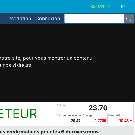
FR
Inscription
Connexion
 notre site, pour vous montrer un contenu
 nos visiteurs.
Clôture
23.70
ETEUR
Clôture précédente
Change
Change%
26.47
-2.7700
-10.46%
es confirmations pour les 6 derniers mois