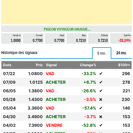
PIGEON VOYAGEUR HAUSSIE...
Vendu à
Ouvert
Haut
Bas
Clôture
Gain%
1.0800
0.7700
0.7700
0.7210
0.7210
-33.24%
Historique des signaux
24 mo.
6 mo.
Date
Prix
Signal
Change%
$100⇨
07/22
1.0800
VAD
-33.2%
✔
296
07/09
1.0125
ACHETER
+6.7%
✔
278
06/05
1.3800
VAD
-26.6%
✔
221
05/28
1.4300
ACHETER
-3.5%
230
❌
05/04
3.3600
VAD
-57.4%
✔
146
04/30
3.4900
ACHETER
-3.7%
153
❌
04/02
7.3900
VENDRE
-52.8%
✔
153