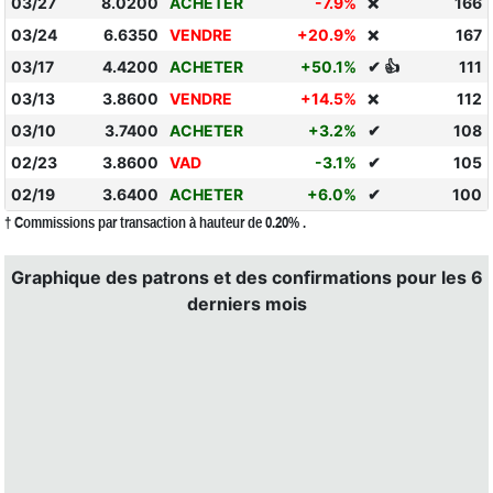
03/27
8.0200
ACHETER
-7.9%
166
❌
03/24
6.6350
VENDRE
+20.9%
167
❌
03/17
4.4200
ACHETER
+50.1%
✔ 👍
111
03/13
3.8600
VENDRE
+14.5%
112
❌
03/10
3.7400
ACHETER
+3.2%
✔
108
02/23
3.8600
VAD
-3.1%
✔
105
02/19
3.6400
ACHETER
+6.0%
✔
100
† Commissions par transaction à hauteur de 0.20% .
Graphique des patrons et des confirmations pour les 6
derniers mois