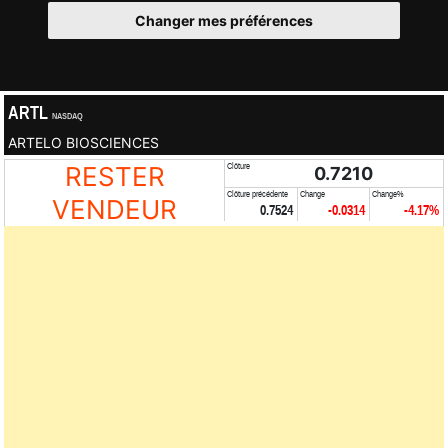
Changer mes préférences
ARTL
NASDAQ
ARTELO BIOSCIENCES
RESTER
Clôture
0.7210
Clôture précédente
Change
Change%
VENDEUR
0.7524
-0.0314
-4.17%