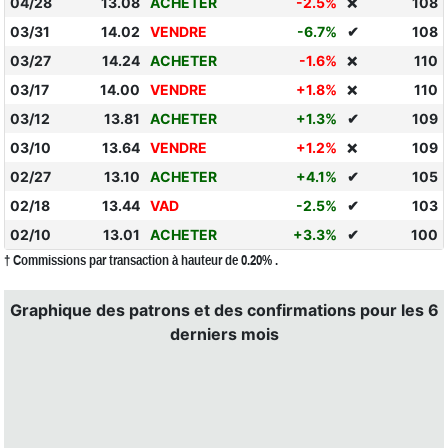
04/28
13.08
ACHETER
-2.5%
108
❌
03/31
14.02
VENDRE
-6.7%
✔
108
03/27
14.24
ACHETER
-1.6%
110
❌
03/17
14.00
VENDRE
+1.8%
110
❌
03/12
13.81
ACHETER
+1.3%
✔
109
03/10
13.64
VENDRE
+1.2%
109
❌
02/27
13.10
ACHETER
+4.1%
✔
105
02/18
13.44
VAD
-2.5%
✔
103
02/10
13.01
ACHETER
+3.3%
✔
100
† Commissions par transaction à hauteur de 0.20% .
Graphique des patrons et des confirmations pour les 6
derniers mois