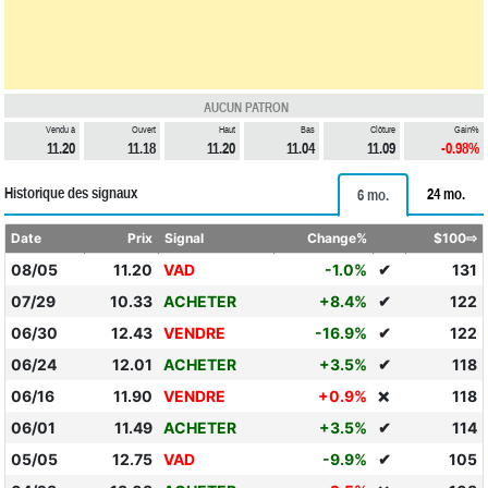
AUCUN PATRON
Vendu à
Ouvert
Haut
Bas
Clôture
Gain%
11.20
11.18
11.20
11.04
11.09
-0.98%
Historique des signaux
24 mo.
6 mo.
Date
Prix
Signal
Change%
$100⇨
08/05
11.20
VAD
-1.0%
✔
131
07/29
10.33
ACHETER
+8.4%
✔
122
06/30
12.43
VENDRE
-16.9%
✔
122
06/24
12.01
ACHETER
+3.5%
✔
118
06/16
11.90
VENDRE
+0.9%
118
❌
06/01
11.49
ACHETER
+3.5%
✔
114
05/05
12.75
VAD
-9.9%
✔
105