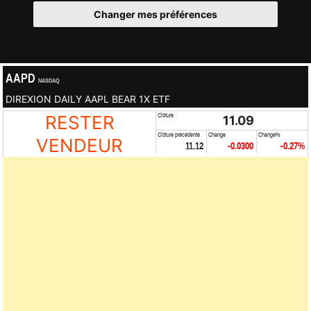
Changer mes préférences
AAPD
NASDAQ
DIREXION DAILY AAPL BEAR 1X ETF
RESTER
Clôture
11.09
Clôture précédente
Change
Change%
VENDEUR
11.12
-0.0300
-0.27%