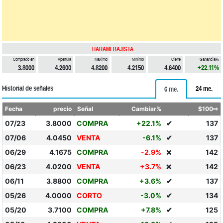
HARAMI BAJISTA
Comprado en
Apertura
Máximo
Mínimo
Cierre
Ganancia%
3.8000
4.2600
4.8200
4.2150
4.6400
+22.11%
Historial de señales
24 me.
6 me.
Fecha
precio
Señal
Cambiar%
$100⇨
07/23
3.8000
COMPRA
+22.1%
✔
137
07/06
4.0450
VENTA
-6.1%
✔
137
06/29
4.1675
COMPRA
-2.9%
142
❌
06/23
4.0200
VENTA
+3.7%
142
❌
06/11
3.8800
COMPRA
+3.6%
✔
137
05/26
4.0000
CORTO
-3.0%
✔
134
05/20
3.7100
COMPRA
+7.8%
✔
125