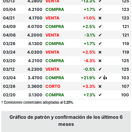
05/13
4.2800
VENTA
-13.3%
✔
125
05/04
4.2100
COMPRA
+1.7%
✔
123
04/21
4.1700
VENTA
+1.0%
123
❌
04/09
4.0700
COMPRA
+2.5%
✔
121
04/06
4.2000
VENTA
-3.1%
✔
121
03/26
4.1300
COMPRA
+1.7%
✔
119
03/24
4.0300
VENTA
+2.5%
119
❌
03/20
4.2100
COMPRA
-4.3%
125
❌
03/12
4.2300
VENTA
-0.5%
✔
125
03/04
3.4700
COMPRA
+21.9%
✔ 👍
103
02/26
3.3600
CORTO
+3.3%
107
❌
02/20
3.1300
COMPRA
+7.3%
✔
100
† Comisiones comerciales adoptadas al 0.20%.
Gráfico de patrón y confirmación de los últimos 6
meses