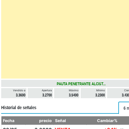
PAUTA PENETRANTE ALCIST...
Vendido a
Apertura
Máximo
Mínimo
Cier
3.3600
3.2700
3.5400
3.2300
3.43
Historial de señales
6 
Fecha
precio
Señal
Cambiar%