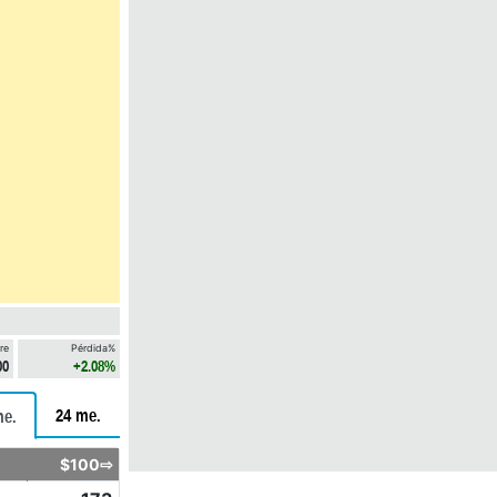
re
Pérdida%
00
+2.08%
24 me.
me.
$100⇨