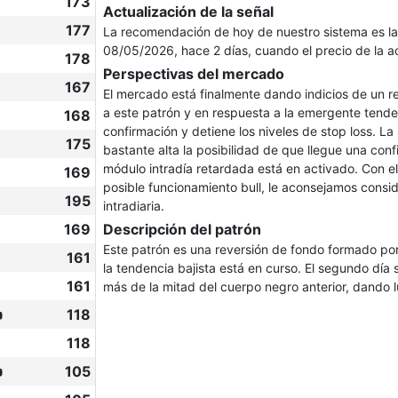
173
Actualización de la señal
177
La recomendación de hoy de nuestro sistema es l
08/05/2026, hace 2 días, cuando el precio de la 
178
Perspectivas del mercado
167
El mercado está finalmente dando indicios de un r
a este patrón y en respuesta a la emergente tende
168
confirmación y detiene los niveles de stop loss. La
175
bastante alta la posibilidad de que llegue una con
módulo intradía retardada está en activado. Con el 
169
posible funcionamiento bull, le aconsejamos cons
195
intradiaria.
169
Descripción del patrón
Este patrón es una reversión de fondo formado por
161
la tendencia bajista está en curso. El segundo día 
161
más de la mitad del cuerpo negro anterior, dando l

118
118

105