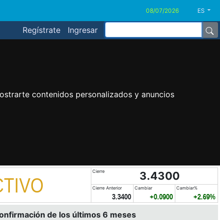
ES
Regístrate
Ingresar
ostrarte contenidos personalizados y anuncios
Cierre
3.4300
CTIVO
Cierre Anterior
Cambiar
Cambiar%
3.3400
+0.0900
+2.69%
confirmación de los últimos 6 meses