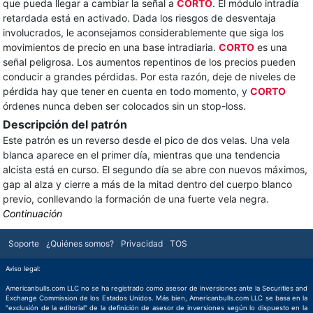
que pueda llegar a cambiar la señal a
CORTO
. El módulo intradía
retardada está en activado. Dada los riesgos de desventaja
involucrados, le aconsejamos considerablemente que siga los
movimientos de precio en una base intradiaria.
CORTO
es una
señal peligrosa. Los aumentos repentinos de los precios pueden
conducir a grandes pérdidas. Por esta razón, deje de niveles de
pérdida hay que tener en cuenta en todo momento, y
CORTO
órdenes nunca deben ser colocados sin un stop-loss.
Descripción del patrón
Este patrón es un reverso desde el pico de dos velas. Una vela
blanca aparece en el primer día, mientras que una tendencia
alcista está en curso. El segundo día se abre con nuevos máximos,
gap al alza y cierre a más de la mitad dentro del cuerpo blanco
previo, conllevando la formación de una fuerte vela negra.
Continuación
Soporte
¿Quiénes somos?
Privacidad
TOS
Aviso legal:
Americanbulls.com LLC no se ha registrado como asesor de inversiones ante la Securities and
Exchange Commission de los Estados Unidos. Más bien, Americanbulls.com LLC se basa en la
"exclusión de la editorial" de la definición de asesor de inversiones según lo dispuesto en la