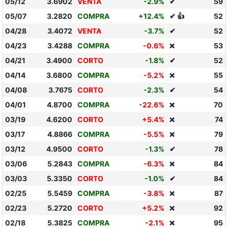
05/12
3.6902
VENTA
-2.9%
✔
59
05/07
3.2820
COMPRA
+12.4%
✔ 👍
52
04/28
3.4072
VENTA
-3.7%
✔
52
04/23
3.4288
COMPRA
-0.6%
53
❌
04/21
3.4900
CORTO
-1.8%
✔
52
04/14
3.6800
COMPRA
-5.2%
55
❌
04/08
3.7675
CORTO
-2.3%
✔
54
04/01
4.8700
COMPRA
-22.6%
70
❌
03/19
4.6200
CORTO
+5.4%
74
❌
03/17
4.8866
COMPRA
-5.5%
79
❌
03/12
4.9500
CORTO
-1.3%
✔
78
03/06
5.2843
COMPRA
-6.3%
84
❌
03/03
5.3350
CORTO
-1.0%
✔
84
02/25
5.5459
COMPRA
-3.8%
87
❌
02/23
5.2720
CORTO
+5.2%
92
❌
02/18
5.3825
COMPRA
-2.1%
95
❌