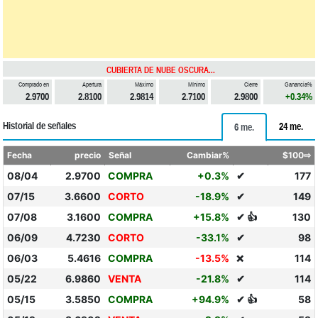
CUBIERTA DE NUBE OSCURA...
Comprado en
Apertura
Máximo
Mínimo
Cierre
Ganancia%
2.9700
2.8100
2.9814
2.7100
2.9800
+0.34%
Historial de señales
24 me.
6 me.
Fecha
precio
Señal
Cambiar%
$100⇨
08/04
2.9700
COMPRA
+0.3%
✔
177
07/15
3.6600
CORTO
-18.9%
✔
149
07/08
3.1600
COMPRA
+15.8%
✔ 👍
130
06/09
4.7230
CORTO
-33.1%
✔
98
06/03
5.4616
COMPRA
-13.5%
114
❌
05/22
6.9860
VENTA
-21.8%
✔
114
05/15
3.5850
COMPRA
+94.9%
✔ 👍
58