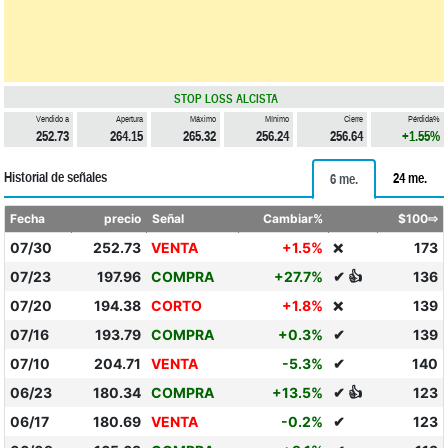
STOP LOSS ALCISTA
Vendido a
Apertura
Máximo
Mínimo
Cierre
Pérdida%
252.73
264.15
265.32
256.24
256.64
+1.55%
Historial de señales
24 me.
6 me.
Fecha
precio
Señal
Cambiar%
$100⇨
07/30
252.73
VENTA
+1.5%
173
❌
07/23
197.96
COMPRA
+27.7%
✔ 👍
136
07/20
194.38
CORTO
+1.8%
139
❌
07/16
193.79
COMPRA
+0.3%
✔
139
07/10
204.71
VENTA
-5.3%
✔
140
06/23
180.34
COMPRA
+13.5%
✔ 👍
123
06/17
180.69
VENTA
-0.2%
✔
123