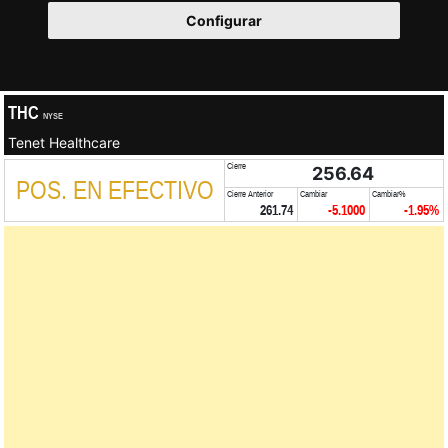
Configurar
THC
NYSE
Tenet Healthcare
Cierre
256.64
POS. EN EFECTIVO
Cierre Anterior
Cambiar
Cambiar%
261.74
-5.1000
-1.95%