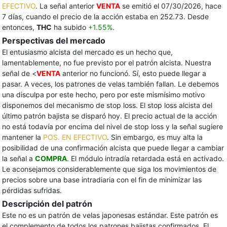
EFECTIVO
. La señal anterior
VENTA
se emitió el 07/30/2026, hace
7 días, cuando el precio de la acción estaba en 252.73. Desde
entonces,
THC
ha subido
+1.55%
.
Perspectivas del mercado
El entusiasmo alcista del mercado es un hecho que,
lamentablemente, no fue previsto por el patrón alcista. Nuestra
señal de <
VENTA
anterior no funcionó. Sí, esto puede llegar a
pasar. A veces, los patrones de velas también fallan. Le debemos
una disculpa por este hecho, pero por este mismísimo motivo
disponemos del mecanismo de stop loss. El stop loss alcista del
último patrón bajista se disparó hoy. El precio actual de la acción
no está todavía por encima del nivel de stop loss y la señal sugiere
mantener la
POS. EN EFECTIVO
. Sin embargo, es muy alta la
posibilidad de una confirmación alcista que puede llegar a cambiar
la señal a
COMPRA
. El módulo intradía retardada está en activado.
Le aconsejamos considerablemente que siga los movimientos de
precios sobre una base intradiaria con el fin de minimizar las
pérdidas sufridas.
Descripción del patrón
Este no es un patrón de velas japonesas estándar. Este patrón es
el complemento de todos los patrones bajistas confirmados. El