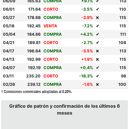
06/09
165.63
COMPRA
+9.1%
✔
113
06/01
171.64
CORTO
-3.5%
✔
110
05/27
178.68
COMPRA
-3.9%
115
❌
05/18
192.45
VENTA
-7.2%
✔
115
05/04
184.66
COMPRA
+4.2%
✔
111
04/21
189.81
CORTO
-2.7%
✔
108
04/17
196.64
COMPRA
-3.5%
113
❌
04/13
192.99
CORTO
+1.9%
115
❌
04/07
192.19
COMPRA
+0.4%
✔
115
03/11
235.20
CORTO
-18.3%
✔
98
02/26
239.12
COMPRA
-1.6%
100
❌
† Comisiones comerciales adoptadas al 0.20%.
Gráfico de patrón y confirmación de los últimos 6
meses