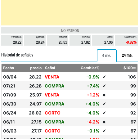
NO PATRON
Vendido a
Apertura
Máximo
Mínimo
Cierre
Ganancia%
28.22
28.24
28.51
27.82
27.96
-0.92%
Historial de señales
24 me.
6 me.
Fecha
precio
Señal
Cambiar%
$100⇨
08/04
28.22
VENTA
-0.9%
✔
106
07/21
26.28
COMPRA
+7.4%
✔
99
07/09
25.97
VENTA
+1.2%
99
❌
06/30
24.97
COMPRA
+4.0%
✔
96
06/24
26.02
CORTO
-4.0%
✔
92
06/11
27.15
COMPRA
-4.2%
97
❌
06/03
27.17
CORTO
-0.1%
✔
97