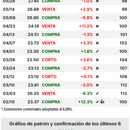
05/26
27.45
COMPRA
-1.0%
98
❌
05/14
26.68
VENTA
+2.9%
99
❌
05/06
26.90
COMPRA
-0.8%
100
❌
04/23
24.18
VENTA
+11.2%
100
❌
04/13
24.51
COMPRA
-1.3%
101
❌
04/07
23.72
VENTA
+3.3%
102
❌
04/01
23.30
COMPRA
+1.8%
✔
100
03/26
22.50
CORTO
+3.6%
104
❌
03/24
23.12
COMPRA
-2.7%
107
❌
03/12
23.10
CORTO
+0.1%
108
❌
03/10
23.81
COMPRA
-3.0%
112
❌
03/03
26.25
VENTA
-9.3%
✔
112
02/10
23.37
COMPRA
+12.3%
✔ 👍
100
† Comisiones comerciales adoptadas al 0.20%.
Gráfico de patrón y confirmación de los últimos 6