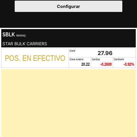
Configurar
SBLK
NASDAQ
STAR BULK CARRIERS
Cierre
27.96
POS. EN EFECTIVO
Cierre Anterior
Cambiar
Cambiar%
28.22
-0.2600
-0.92%