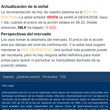
Actualización de la señal
La recomendación de hoy de nuestro sistema es la
POS. EN
EFECTIVO
. La señal anterior
VENTA
se emitió el 08/04/2026, hace
1 día, cuando el precio de la acción estaba en 28.22. Desde
entonces,
SBLK
ha bajado
-0.92%
.
Perspectivas del mercado
Los osos toman la delantera del mercado. El precio de la acción
está por debajo del nivel de confirmación. Y la señal está sugiere
mantener la
POS. EN EFECTIVO
. Una actitud más prudente puede
ser necesaria, pero no hay ninguna señal definitiva para instar
prisas para operar ni perturbar su tranquilidad derivada de su
posición aislada.
Soporte
¿Quiénes somos?
Privacidad
TOS
Aviso legal:
Americanbulls.com LLC no se ha registrado como asesor de inversiones ante la Securities and
Exchange Commission de los Estados Unidos. Más bien, Americanbulls.com LLC se basa en la
"exclusión de la editorial" de la definición de asesor de inversiones según lo dispuesto en la
Sección 202 (a) (11) de la Ley de Asesores de Inversiones de 1940 y los correspondientes
leyes estatales que están relacionados con valores. Como tal, Americanbulls.com LLC no
ofrece ni proporciona asesoramiento de inversión personalizado. Este sitio y todo lo demás