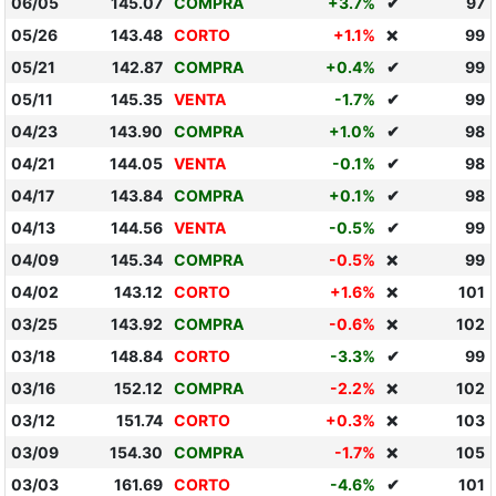
06/05
145.07
COMPRA
+3.7%
✔
97
05/26
143.48
CORTO
+1.1%
99
❌
05/21
142.87
COMPRA
+0.4%
✔
99
05/11
145.35
VENTA
-1.7%
✔
99
04/23
143.90
COMPRA
+1.0%
✔
98
04/21
144.05
VENTA
-0.1%
✔
98
04/17
143.84
COMPRA
+0.1%
✔
98
04/13
144.56
VENTA
-0.5%
✔
99
04/09
145.34
COMPRA
-0.5%
99
❌
04/02
143.12
CORTO
+1.6%
101
❌
03/25
143.92
COMPRA
-0.6%
102
❌
03/18
148.84
CORTO
-3.3%
✔
99
03/16
152.12
COMPRA
-2.2%
102
❌
03/12
151.74
CORTO
+0.3%
103
❌
03/09
154.30
COMPRA
-1.7%
105
❌
03/03
161.69
CORTO
-4.6%
✔
101