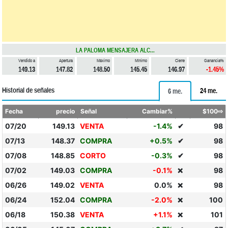
LA PALOMA MENSAJERA ALC...
Vendido a
Apertura
Máximo
Mínimo
Cierre
Ganancia%
149.13
147.82
148.50
145.45
146.97
-1.45%
Historial de señales
24 me.
6 me.
Fecha
precio
Señal
Cambiar%
$100⇨
07/20
149.13
VENTA
-1.4%
✔
98
07/13
148.37
COMPRA
+0.5%
✔
98
07/08
148.85
CORTO
-0.3%
✔
98
07/02
149.03
COMPRA
-0.1%
98
❌
06/26
149.02
VENTA
0.0%
98
❌
06/24
152.04
COMPRA
-2.0%
100
❌
06/18
150.38
VENTA
+1.1%
101
❌