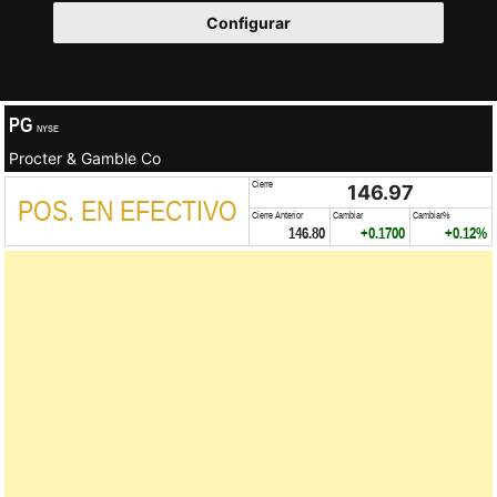
Configurar
PG
NYSE
Procter & Gamble Co
Cierre
146.97
POS. EN EFECTIVO
Cierre Anterior
Cambiar
Cambiar%
146.80
+0.1700
+0.12%