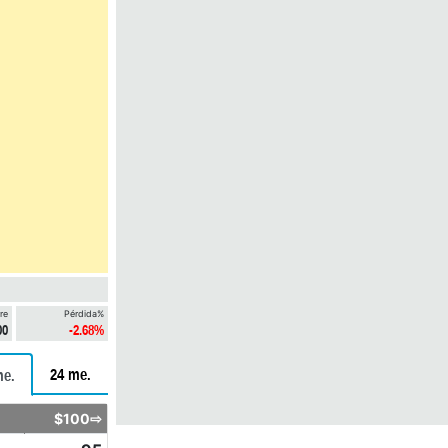
re
Pérdida%
00
-2.68%
24 me.
me.
$100⇨