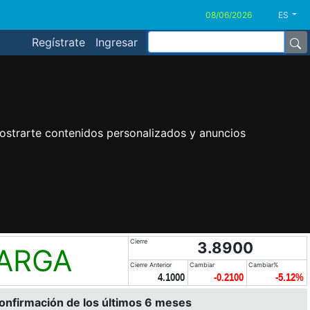
ES
Regístrate
Ingresar
ostrarte contenidos personalizados y anuncios
Cierre
3.8900
LARGA
Cierre Anterior
Cambiar
Cambiar%
4.1000
-0.2100
-5.12%
confirmación de los últimos 6 meses