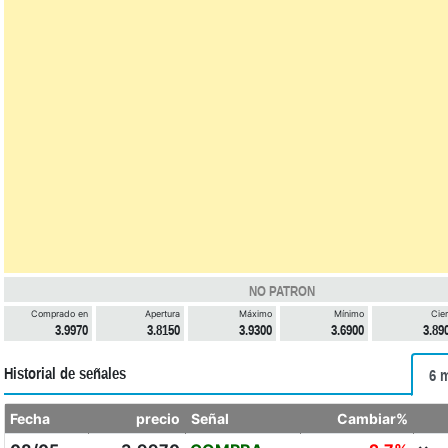
NO PATRON
Comprado en
Apertura
Máximo
Mínimo
Cier
3.9970
3.8150
3.9300
3.6900
3.89
Historial de señales
6 
Fecha
precio
Señal
Cambiar%