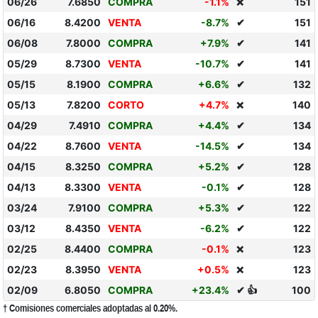
06/26
7.6850
COMPRA
-1.1%
151
❌
06/16
8.4200
VENTA
-8.7%
✔
151
06/08
7.8000
COMPRA
+7.9%
✔
141
05/29
8.7300
VENTA
-10.7%
✔
141
05/15
8.1900
COMPRA
+6.6%
✔
132
05/13
7.8200
CORTO
+4.7%
140
❌
04/29
7.4910
COMPRA
+4.4%
✔
134
04/22
8.7600
VENTA
-14.5%
✔
134
04/15
8.3250
COMPRA
+5.2%
✔
128
04/13
8.3300
VENTA
-0.1%
✔
128
03/24
7.9100
COMPRA
+5.3%
✔
122
03/12
8.4350
VENTA
-6.2%
✔
122
02/25
8.4400
COMPRA
-0.1%
123
❌
02/23
8.3950
VENTA
+0.5%
123
❌
02/09
6.8050
COMPRA
+23.4%
✔ 👍
100
† Comisiones comerciales adoptadas al 0.20%.