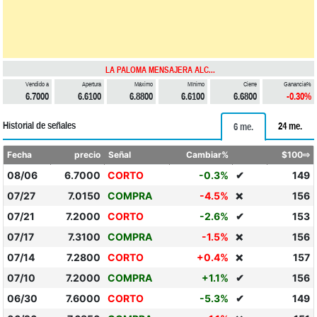
LA PALOMA MENSAJERA ALC...
Vendido a
Apertura
Máximo
Mínimo
Cierre
Ganancia%
6.7000
6.6100
6.8800
6.6100
6.6800
-0.30%
Historial de señales
24 me.
6 me.
Fecha
precio
Señal
Cambiar%
$100⇨
08/06
6.7000
CORTO
-0.3%
✔
149
07/27
7.0150
COMPRA
-4.5%
156
❌
07/21
7.2000
CORTO
-2.6%
✔
153
07/17
7.3100
COMPRA
-1.5%
156
❌
07/14
7.2800
CORTO
+0.4%
157
❌
07/10
7.2000
COMPRA
+1.1%
✔
156
06/30
7.6000
CORTO
-5.3%
✔
149