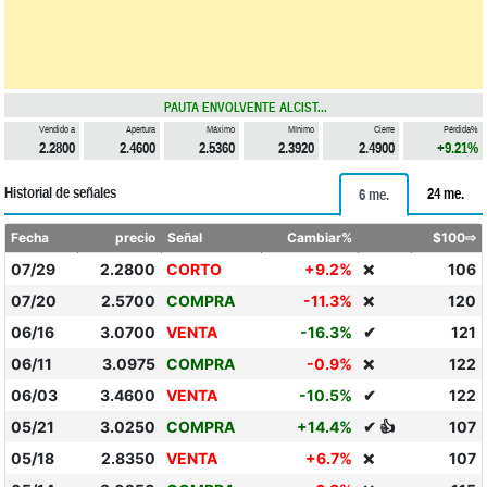
PAUTA ENVOLVENTE ALCIST...
Vendido a
Apertura
Máximo
Mínimo
Cierre
Pérdida%
2.2800
2.4600
2.5360
2.3920
2.4900
+9.21%
Historial de señales
24 me.
6 me.
Fecha
precio
Señal
Cambiar%
$100⇨
07/29
2.2800
CORTO
+9.2%
106
❌
07/20
2.5700
COMPRA
-11.3%
120
❌
06/16
3.0700
VENTA
-16.3%
✔
121
06/11
3.0975
COMPRA
-0.9%
122
❌
06/03
3.4600
VENTA
-10.5%
✔
122
05/21
3.0250
COMPRA
+14.4%
✔ 👍
107
05/18
2.8350
VENTA
+6.7%
107
❌