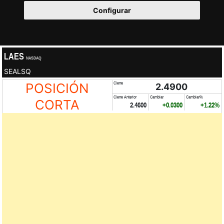
Configurar
LAES
NASDAQ
SEALSQ
POSICIÓN
Cierre
2.4900
Cierre Anterior
Cambiar
Cambiar%
CORTA
2.4600
+0.0300
+1.22%