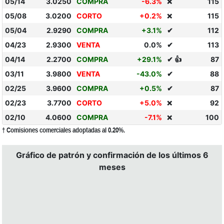
05/14
3.0250
COMPRA
-6.3%
115
❌
05/08
3.0200
CORTO
+0.2%
115
❌
05/04
2.9290
COMPRA
+3.1%
✔
112
04/23
2.9300
VENTA
0.0%
✔
113
04/14
2.2700
COMPRA
+29.1%
✔ 👍
87
03/11
3.9800
VENTA
-43.0%
✔
88
02/25
3.9600
COMPRA
+0.5%
✔
87
02/23
3.7700
CORTO
+5.0%
92
❌
02/10
4.0600
COMPRA
-7.1%
100
❌
† Comisiones comerciales adoptadas al 0.20%.
Gráfico de patrón y confirmación de los últimos 6
meses