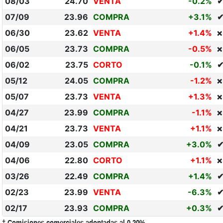
08/03
24.70
VENTA
-0.2%
07/09
23.96
COMPRA
+3.1%
06/30
23.62
VENTA
+1.4%
❌
06/05
23.73
COMPRA
-0.5%
❌
06/02
23.75
CORTO
-0.1%
05/12
24.05
COMPRA
-1.2%
❌
05/07
23.73
VENTA
+1.3%
❌
04/27
23.99
COMPRA
-1.1%
❌
04/21
23.73
VENTA
+1.1%
❌
04/09
23.05
COMPRA
+3.0%
04/06
22.80
CORTO
+1.1%
❌
03/26
22.49
COMPRA
+1.4%
02/23
23.99
VENTA
-6.3%
02/17
23.93
COMPRA
+0.3%
† Comisiones comerciales adoptadas al 0.20%.