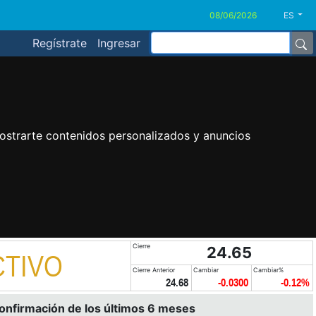
ES
Regístrate
Ingresar
ostrarte contenidos personalizados y anuncios
Cierre
24.65
CTIVO
Cierre Anterior
Cambiar
Cambiar%
24.68
-0.0300
-0.12%
confirmación de los últimos 6 meses