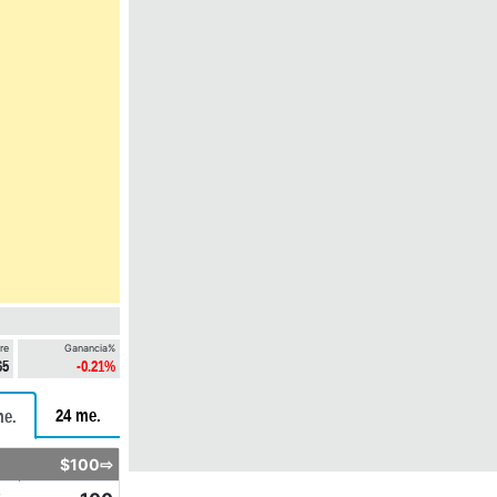
re
Ganancia%
65
-0.21%
24 me.
me.
$100⇨