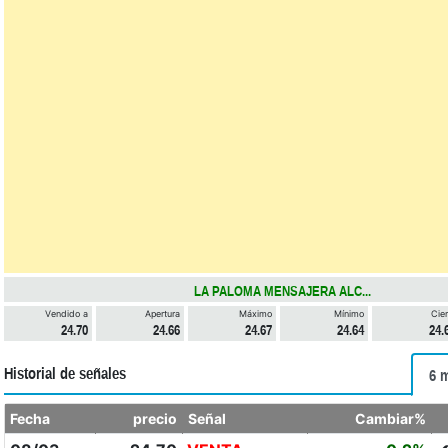
LA PALOMA MENSAJERA ALC...
Vendido a
Apertura
Máximo
Mínimo
Cier
24.70
24.66
24.67
24.64
24.
Historial de señales
6 
Fecha
precio
Señal
Cambiar%