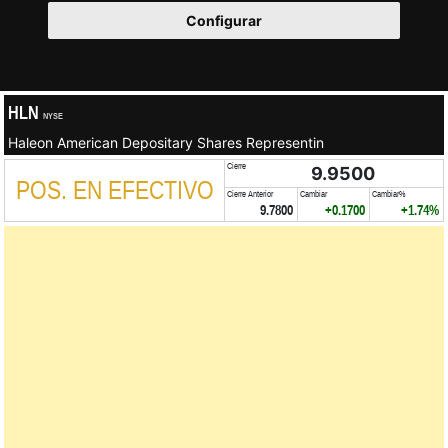
Configurar
HLN
NYSE
Haleon American Depositary Shares Representin
Cierre
9.9500
POS. EN EFECTIVO
Cierre Anterior
Cambiar
Cambiar%
9.7800
+0.1700
+1.74%