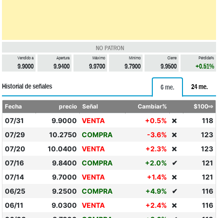
NO PATRON
Vendido a
Apertura
Máximo
Mínimo
Cierre
Pérdida%
9.9000
9.9400
9.9700
9.7900
9.9500
+0.51%
Historial de señales
24 me.
6 me.
Fecha
precio
Señal
Cambiar%
$100⇨
07/31
9.9000
VENTA
+0.5%
118
❌
07/29
10.2750
COMPRA
-3.6%
123
❌
07/20
10.0400
VENTA
+2.3%
123
❌
07/16
9.8400
COMPRA
+2.0%
✔
121
07/14
9.7000
VENTA
+1.4%
121
❌
06/25
9.2500
COMPRA
+4.9%
✔
116
06/11
9.0300
VENTA
+2.4%
116
❌