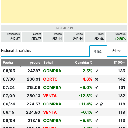
NO PATRON
Comprado en
Apertura
Máximo
Mínimo
Cierre
Ganancia%
247.87
253.37
255.14
248.44
254.06
+2.50%
Historial de señales
24 me.
6 me.
Fecha
precio
Señal
Cambiar%
$100⇨
08/05
247.87
COMPRA
+2.5%
✔
135
07/30
236.91
CORTO
+4.6%
142
❌
07/24
218.08
COMPRA
+8.6%
✔
131
07/09
250.13
VENTA
-12.8%
✔
132
06/24
224.57
COMPRA
+11.4%
✔ 👍
118
06/15
224.90
VENTA
-0.1%
✔
119
06/04
213.15
COMPRA
+5.5%
✔
113