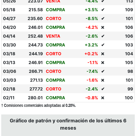
05/26
223.07
VENTA
-4.4%
✔
113
05/18
215.58
COMPRA
+3.5%
✔
109
04/27
235.60
CORTO
-8.5%
✔
101
04/20
246.01
COMPRA
-4.2%
106
❌
04/14
252.48
VENTA
-2.6%
✔
106
03/30
244.73
COMPRA
+3.2%
✔
103
03/18
244.19
CORTO
+0.2%
104
❌
03/13
246.91
COMPRA
-1.1%
105
❌
03/06
266.71
CORTO
-7.4%
✔
98
03/03
271.13
COMPRA
-1.6%
101
❌
02/18
277.72
CORTO
-2.4%
✔
99
02/11
280.01
COMPRA
-0.8%
100
❌
† Comisiones comerciales adoptadas al 0.20%.
Gráfico de patrón y confirmación de los últimos 6
meses