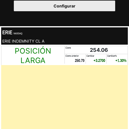
Configurar
ERIE
NASDAQ
ERIE INDEMNITY CL A
POSICIÓN
Cierre
254.06
Cierre Anterior
Cambiar
Cambiar%
LARGA
250.79
+3.2700
+1.30%