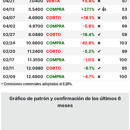
04/21
7.0400
VENTA
+5.4%
67
❌
04/13
5.5400
COMPRA
+27.1%
✔ 👍
53
04/07
4.6900
CORTO
+18.1%
65
❌
04/02
4.9700
COMPRA
-5.6%
69
❌
02/27
6.0880
CORTO
-18.4%
✔
59
02/24
10.6600
COMPRA
-42.9%
103
❌
02/20
11.2400
CORTO
-5.2%
✔
99
02/17
11.3550
COMPRA
-1.0%
100
❌
02/11
12.0980
CORTO
-6.1%
✔
95
02/09
12.6900
COMPRA
-4.7%
100
❌
† Comisiones comerciales adoptadas al 0.20%.
Gráfico de patrón y confirmación de los últimos 6
meses