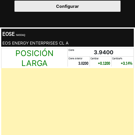
Configurar
EOSE
NASDAQ
EOS ENERGY ENTERPRISES CL A
POSICIÓN
Cierre
3.9400
Cierre Anterior
Cambiar
Cambiar%
LARGA
3.8200
+0.1200
+3.14%