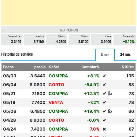
NO PATRON
Comprado en
Apertura
Máximo
Mínimo
Cierre
Ganancia%
3.6440
3.7150
4.2300
3.6100
3.9400
+8.12%
Historial de señales
24 me.
6 me.
Fecha
precio
Señal
Cambiar%
$100⇨
08/03
3.6440
COMPRA
+8.1%
✔
135
06/04
8.0800
CORTO
-54.9%
✔
88
05/21
7.1800
COMPRA
+12.5%
✔ 👍
78
05/18
7.7400
VENTA
-7.2%
✔
78
05/06
6.4850
COMPRA
+19.4%
✔ 👍
66
04/28
6.9000
CORTO
-6.0%
✔
62
04/24
7.4200
COMPRA
-7.0%
67
❌