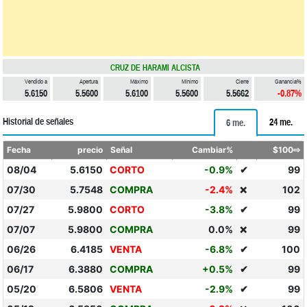
CRUZ DE HARAMI ALCISTA
Vendido a
Apertura
Máximo
Mínimo
Cierre
Ganancia%
5.6150
5.5600
5.6100
5.5600
5.5662
-0.87%
Historial de señales
24 me.
6 me.
Fecha
precio
Señal
Cambiar%
$100⇨
08/04
5.6150
CORTO
-0.9%
✔
99
07/30
5.7548
COMPRA
-2.4%
102
❌
07/27
5.9800
CORTO
-3.8%
✔
99
07/07
5.9800
COMPRA
0.0%
99
❌
06/26
6.4185
VENTA
-6.8%
✔
100
06/17
6.3880
COMPRA
+0.5%
✔
99
05/20
6.5806
VENTA
-2.9%
✔
99