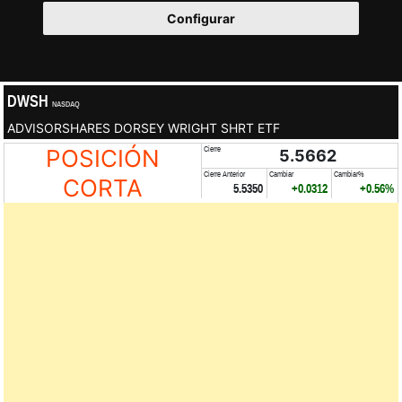
Configurar
DWSH
NASDAQ
ADVISORSHARES DORSEY WRIGHT SHRT ETF
POSICIÓN
Cierre
5.5662
Cierre Anterior
Cambiar
Cambiar%
CORTA
5.5350
+0.0312
+0.56%