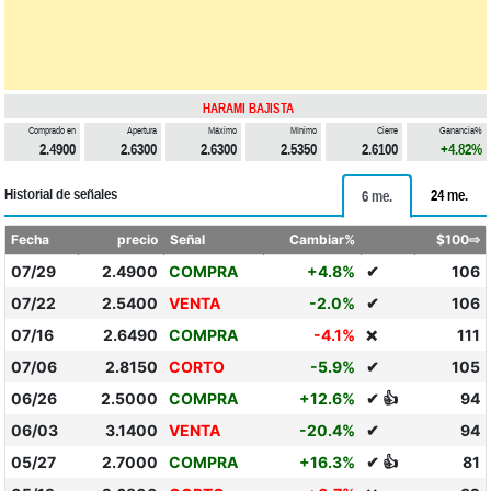
HARAMI BAJISTA
Comprado en
Apertura
Máximo
Mínimo
Cierre
Ganancia%
2.4900
2.6300
2.6300
2.5350
2.6100
+4.82%
Historial de señales
24 me.
6 me.
Fecha
precio
Señal
Cambiar%
$100⇨
07/29
2.4900
COMPRA
+4.8%
✔
106
07/22
2.5400
VENTA
-2.0%
✔
106
07/16
2.6490
COMPRA
-4.1%
111
❌
07/06
2.8150
CORTO
-5.9%
✔
105
06/26
2.5000
COMPRA
+12.6%
✔ 👍
94
06/03
3.1400
VENTA
-20.4%
✔
94
05/27
2.7000
COMPRA
+16.3%
✔ 👍
81