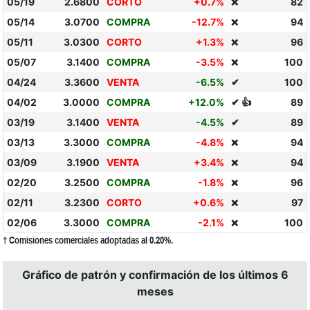
05/19
2.6800
CORTO
+0.7%
82
❌
05/14
3.0700
COMPRA
-12.7%
94
❌
05/11
3.0300
CORTO
+1.3%
96
❌
05/07
3.1400
COMPRA
-3.5%
100
❌
04/24
3.3600
VENTA
-6.5%
✔
100
04/02
3.0000
COMPRA
+12.0%
✔ 👍
89
03/19
3.1400
VENTA
-4.5%
✔
89
03/13
3.3000
COMPRA
-4.8%
94
❌
03/09
3.1900
VENTA
+3.4%
94
❌
02/20
3.2500
COMPRA
-1.8%
96
❌
02/11
3.2300
CORTO
+0.6%
97
❌
02/06
3.3000
COMPRA
-2.1%
100
❌
† Comisiones comerciales adoptadas al 0.20%.
Gráfico de patrón y confirmación de los últimos 6
meses