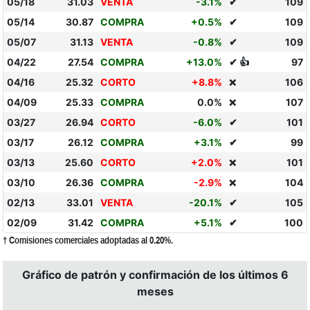
05/18
31.03
VENTA
-3.1%
✔
109
05/14
30.87
COMPRA
+0.5%
✔
109
05/07
31.13
VENTA
-0.8%
✔
109
04/22
27.54
COMPRA
+13.0%
✔ 👍
97
04/16
25.32
CORTO
+8.8%
106
❌
04/09
25.33
COMPRA
0.0%
107
❌
03/27
26.94
CORTO
-6.0%
✔
101
03/17
26.12
COMPRA
+3.1%
✔
99
03/13
25.60
CORTO
+2.0%
101
❌
03/10
26.36
COMPRA
-2.9%
104
❌
02/13
33.01
VENTA
-20.1%
✔
105
02/09
31.42
COMPRA
+5.1%
✔
100
† Comisiones comerciales adoptadas al 0.20%.
Gráfico de patrón y confirmación de los últimos 6
meses