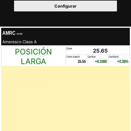
Configurar
AMRC
NYSE
Ameresco Class A
POSICIÓN
Cierre
25.65
Cierre Anterior
Cambiar
Cambiar%
LARGA
25.55
+0.1000
+0.39%