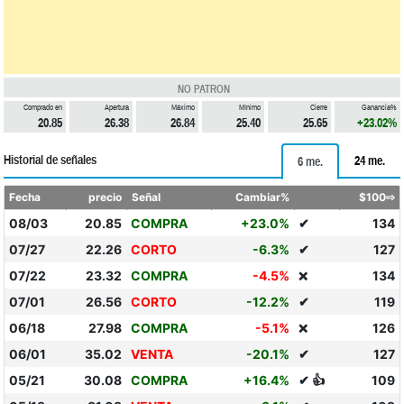
NO PATRON
Comprado en
Apertura
Máximo
Mínimo
Cierre
Ganancia%
20.85
26.38
26.84
25.40
25.65
+23.02%
Historial de señales
24 me.
6 me.
Fecha
precio
Señal
Cambiar%
$100⇨
08/03
20.85
COMPRA
+23.0%
✔
134
07/27
22.26
CORTO
-6.3%
✔
127
07/22
23.32
COMPRA
-4.5%
134
❌
07/01
26.56
CORTO
-12.2%
✔
119
06/18
27.98
COMPRA
-5.1%
126
❌
06/01
35.02
VENTA
-20.1%
✔
127
05/21
30.08
COMPRA
+16.4%
✔ 👍
109