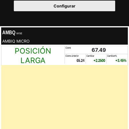
Configurar
AMBQ
NYSE
AMBIQ MICRO
POSICIÓN
Cierre
67.49
Cierre Anterior
Cambiar
Cambiar%
LARGA
65.24
+2.2500
+3.45%