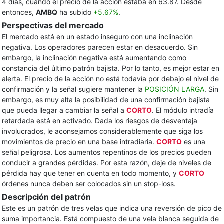
4 días, cuando el precio de la acción estaba en 63.87. Desde
entonces,
AMBQ
ha subido
+5.67%
.
Perspectivas del mercado
El mercado está en un estado inseguro con una inclinación
negativa. Los operadores parecen estar en desacuerdo. Sin
embargo, la inclinación negativa está aumentando como
constancia del último patrón bajista. Por lo tanto, es mejor estar en
alerta. El precio de la acción no está todavía por debajo el nivel de
confirmación y la señal sugiere mantener la
POSICIÓN LARGA
. Sin
embargo, es muy alta la posibilidad de una confirmación bajista
que pueda llegar a cambiar la señal a
CORTO
. El módulo intradía
retardada está en activado. Dada los riesgos de desventaja
involucrados, le aconsejamos considerablemente que siga los
movimientos de precio en una base intradiaria.
CORTO
es una
señal peligrosa. Los aumentos repentinos de los precios pueden
conducir a grandes pérdidas. Por esta razón, deje de niveles de
pérdida hay que tener en cuenta en todo momento, y
CORTO
órdenes nunca deben ser colocados sin un stop-loss.
Descripción del patrón
Este es un patrón de tres velas que indica una reversión de pico de
suma importancia. Está compuesto de una vela blanca seguida de