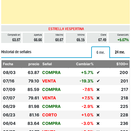
ESTRELLA VESPERTINA
Comprado en
Apertura
Máximo
Mínimo
Cierre
Ganancia%
63.87
66.66
68.67
65.15
67.49
+5.67%
Historial de señales
24 me.
6 me.
Fecha
precio
Señal
Cambiar%
$100⇨
08/03
63.87
COMPRA
+5.7%
✔
200
07/16
79.10
VENTA
-19.3%
✔
201
07/09
85.59
COMPRA
-7.6%
217
❌
07/07
79.61
VENTA
+7.5%
218
❌
06/29
81.98
COMPRA
-2.9%
225
❌
06/23
81.16
CORTO
+1.0%
228
❌
06/04
83.64
COMPRA
-3.0%
236
❌