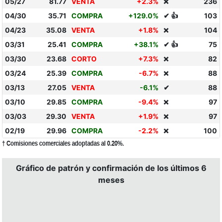
05/27
81.77
VENTA
+2.3%
236
❌
04/30
35.71
COMPRA
+129.0%
✔ 👍
103
04/23
35.08
VENTA
+1.8%
104
❌
03/31
25.41
COMPRA
+38.1%
✔ 👍
75
03/30
23.68
CORTO
+7.3%
82
❌
03/24
25.39
COMPRA
-6.7%
88
❌
03/13
27.05
VENTA
-6.1%
✔
88
03/10
29.85
COMPRA
-9.4%
97
❌
03/03
29.30
VENTA
+1.9%
97
❌
02/19
29.96
COMPRA
-2.2%
100
❌
† Comisiones comerciales adoptadas al 0.20%.
Gráfico de patrón y confirmación de los últimos 6
meses