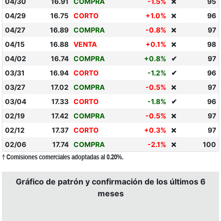
04/30
16.91
COMPRA
-1.5%
95
❌
04/29
16.75
CORTO
+1.0%
96
❌
04/27
16.89
COMPRA
-0.8%
97
❌
04/15
16.88
VENTA
+0.1%
98
❌
04/02
16.74
COMPRA
+0.8%
✔
97
03/31
16.94
CORTO
-1.2%
✔
96
03/27
17.02
COMPRA
-0.5%
97
❌
03/04
17.33
CORTO
-1.8%
✔
96
02/19
17.42
COMPRA
-0.5%
97
❌
02/12
17.37
CORTO
+0.3%
97
❌
02/06
17.74
COMPRA
-2.1%
100
❌
† Comisiones comerciales adoptadas al 0.20%.
Gráfico de patrón y confirmación de los últimos 6
meses