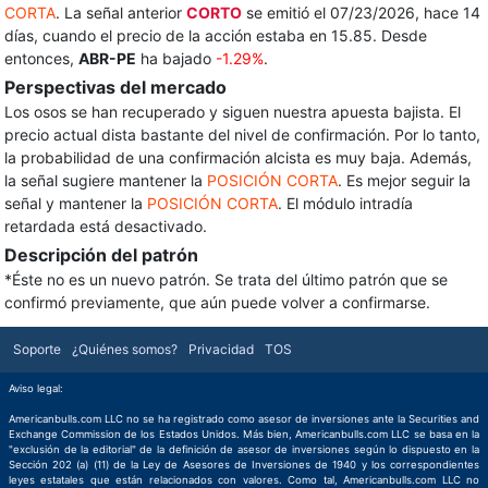
CORTA
. La señal anterior
CORTO
se emitió el 07/23/2026, hace 14
días, cuando el precio de la acción estaba en 15.85. Desde
entonces,
ABR-PE
ha bajado
-1.29%
.
Perspectivas del mercado
Los osos se han recuperado y siguen nuestra apuesta bajista. El
precio actual dista bastante del nivel de confirmación. Por lo tanto,
la probabilidad de una confirmación alcista es muy baja. Además,
la señal sugiere mantener la
POSICIÓN CORTA
. Es mejor seguir la
señal y mantener la
POSICIÓN CORTA
. El módulo intradía
retardada está desactivado.
Descripción del patrón
*Éste no es un nuevo patrón. Se trata del último patrón que se
confirmó previamente, que aún puede volver a confirmarse.
Soporte
¿Quiénes somos?
Privacidad
TOS
Aviso legal:
Americanbulls.com LLC no se ha registrado como asesor de inversiones ante la Securities and
Exchange Commission de los Estados Unidos. Más bien, Americanbulls.com LLC se basa en la
"exclusión de la editorial" de la definición de asesor de inversiones según lo dispuesto en la
Sección 202 (a) (11) de la Ley de Asesores de Inversiones de 1940 y los correspondientes
leyes estatales que están relacionados con valores. Como tal, Americanbulls.com LLC no