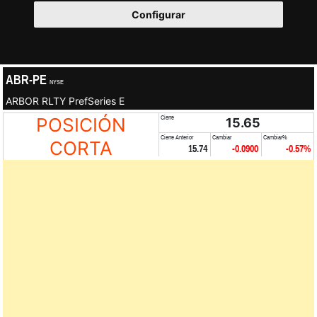
Configurar
ABR-PE
NYSE
ARBOR RLTY PrefSeries E
POSICIÓN
Cierre
15.65
Cierre Anterior
Cambiar
Cambiar%
CORTA
15.74
-0.0900
-0.57%