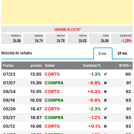
HARAMI ALCISTA*
Vendido a
Apertura
Máximo
Mínimo
Cierre
Ganancia%
15.85
15.74
15.76
15.63
15.65
-1.29%
Historial de señales
24 me.
6 me.
Fecha
precio
Señal
Cambiar%
$100⇨
07/23
15.85
CORTO
-1.3%
✔
90
07/07
15.99
COMPRA
-0.9%
91
❌
06/24
15.95
CORTO
+0.3%
92
❌
06/16
16.09
COMPRA
-0.9%
93
❌
05/29
16.47
CORTO
-2.3%
✔
91
05/27
16.67
COMPRA
-1.2%
93
❌
05/12
16.66
CORTO
+0.1%
93
❌