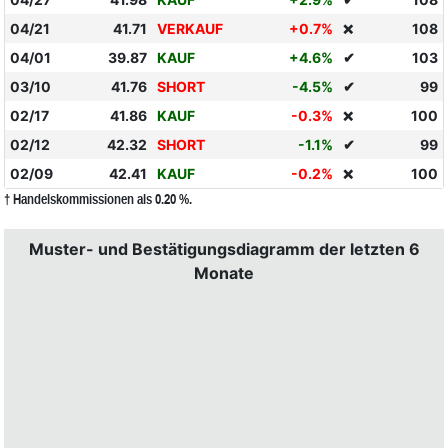
04/21
41.71
VERKAUF
+0.7%
108
❌
04/01
39.87
KAUF
+4.6%
✔
103
03/10
41.76
SHORT
-4.5%
✔
99
02/17
41.86
KAUF
-0.3%
100
❌
02/12
42.32
SHORT
-1.1%
✔
99
02/09
42.41
KAUF
-0.2%
100
❌
† Handelskommissionen als 0.20 %.
Muster- und Bestätigungsdiagramm der letzten 6
Monate