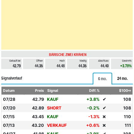
BÄRISCHE ZWEI KRÄHEN
Gekauft bei
Öffnen
Hoch
Niedrig
Abschluss
Gewinn%
42.79
44.35
44.48
44.35
44.40
+3.78%
Signalverlauf
24 mo.
6 mo.
Datum
Preis
Signal
Diff.%
$100⇨
07/28
42.79
KAUF
+3.8%
✔
108
07/20
42.89
SHORT
-0.2%
✔
108
07/15
43.45
KAUF
-1.3%
110
❌
07/13
43.20
VERKAUF
+0.6%
111
❌
04/27
41.98
KAUF
+2.9%
✔
108