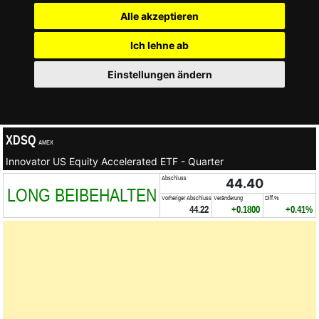
Alle akzeptieren
Ich lehne ab
Einstellungen ändern
XDSQ
AMEX
Innovator US Equity Accelerated ETF - Quarter
Abschluss
44.40
LONG BEIBEHALTEN
Vorheriger Abschluss
Veränderung
Diff.%
44.22
+0.1800
+0.41%