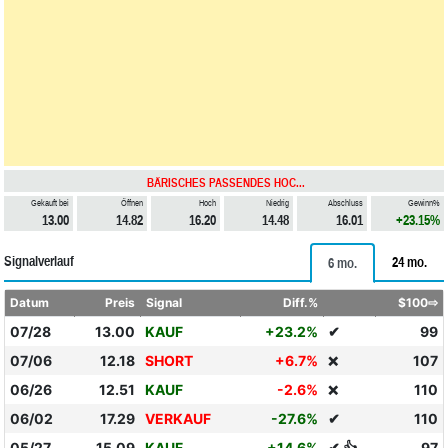
BÄRISCHES PASSENDES HOC...
Gekauft bei
Öffnen
Hoch
Niedrig
Abschluss
Gewinn%
13.00
14.82
16.20
14.48
16.01
+23.15%
Signalverlauf
24 mo.
6 mo.
Datum
Preis
Signal
Diff.%
$100⇨
07/28
13.00
KAUF
+23.2%
✔
99
07/06
12.18
SHORT
+6.7%
107
❌
06/26
12.51
KAUF
-2.6%
110
❌
06/02
17.29
VERKAUF
-27.6%
✔
110
05/27
15.09
KAUF
+14.6%
✔ 👍
97