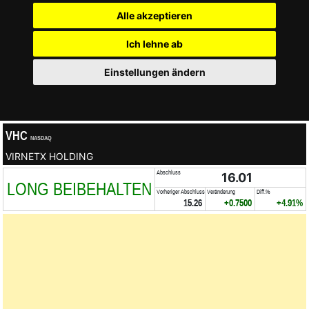
Alle akzeptieren
Ich lehne ab
Einstellungen ändern
VHC
NASDAQ
VIRNETX HOLDING
Abschluss
16.01
LONG BEIBEHALTEN
Vorheriger Abschluss
Veränderung
Diff.%
15.26
+0.7500
+4.91%