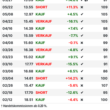
05/22
13.55
SHORT
+11.3%
109
❌
05/08
12.97
KAUF
+4.5%
✔
105
04/22
15.45
VERKAUF
-16.1%
✔
105
04/16
14.39
KAUF
+7.4%
✔
98
04/10
15.59
VERKAUF
-7.7%
✔
99
04/08
15.60
KAUF
-0.1%
99
❌
03/26
16.38
VERKAUF
-4.8%
✔
99
03/23
15.02
KAUF
+9.1%
✔
91
03/10
17.77
VERKAUF
-15.5%
✔
91
03/06
16.68
KAUF
+6.5%
✔
86
03/04
14.61
SHORT
+14.2%
100
❌
02/26
15.47
KAUF
-5.6%
107
❌
02/18
17.70
SHORT
-12.6%
✔
95
02/12
18.51
KAUF
-4.4%
100
❌
† Handelskommissionen als 0.20 %.