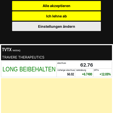
Alle akzeptieren
Ich lehne ab
Einstellungen ändern
TVTX
NASDAQ
TRAVERE THERAPEUTICS
Abschluss
62.76
LONG BEIBEHALTEN
Vorheriger Abschluss
Veränderung
Diff.%
56.02
+6.7400
+12.03%