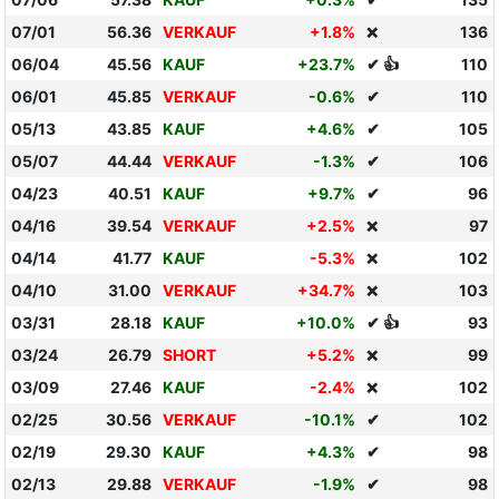
07/01
56.36
VERKAUF
+1.8%
136
❌
06/04
45.56
KAUF
+23.7%
✔ 👍
110
06/01
45.85
VERKAUF
-0.6%
✔
110
05/13
43.85
KAUF
+4.6%
✔
105
05/07
44.44
VERKAUF
-1.3%
✔
106
04/23
40.51
KAUF
+9.7%
✔
96
04/16
39.54
VERKAUF
+2.5%
97
❌
04/14
41.77
KAUF
-5.3%
102
❌
04/10
31.00
VERKAUF
+34.7%
103
❌
03/31
28.18
KAUF
+10.0%
✔ 👍
93
03/24
26.79
SHORT
+5.2%
99
❌
03/09
27.46
KAUF
-2.4%
102
❌
02/25
30.56
VERKAUF
-10.1%
✔
102
02/19
29.30
KAUF
+4.3%
✔
98
02/13
29.88
VERKAUF
-1.9%
✔
98