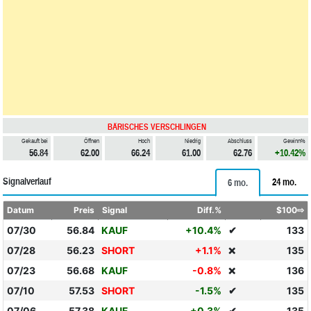
BÄRISCHES VERSCHLINGEN
Gekauft bei
Öffnen
Hoch
Niedrig
Abschluss
Gewinn%
56.84
62.00
66.24
61.00
62.76
+10.42%
Signalverlauf
24 mo.
6 mo.
Datum
Preis
Signal
Diff.%
$100⇨
07/30
56.84
KAUF
+10.4%
✔
133
07/28
56.23
SHORT
+1.1%
135
❌
07/23
56.68
KAUF
-0.8%
136
❌
07/10
57.53
SHORT
-1.5%
✔
135
07/06
57.38
KAUF
+0.3%
✔
135