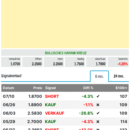
BULLISCHES HARAMI KREUZ
Verkauft bei
Öffnen
Hoch
Niedrig
Abschluss
Gewinn%
1.8700
2.2500
2.2500
1.7500
1.7900
-4.28%
Signalverlauf
24 mo.
6 mo.
Datum
Preis
Signal
Diff.%
$100⇨
07/10
1.8700
SHORT
-4.3%
✔
107
06/26
1.8900
KAUF
-1.1%
109
❌
06/03
2.5830
VERKAUF
-26.8%
✔
109
05/29
2.7000
KAUF
-4.3%
114
❌
05/27
2.3852
SHORT
+13.2%
132