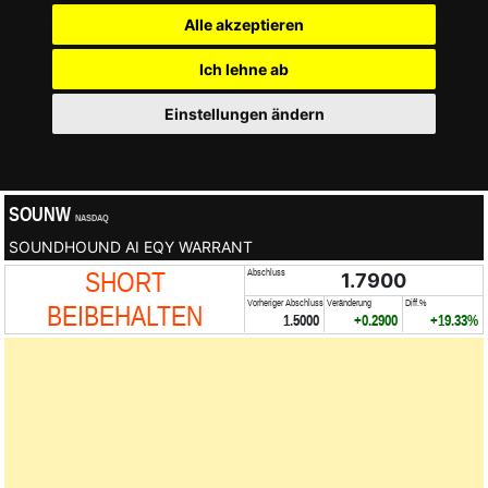
Alle akzeptieren
Ich lehne ab
Einstellungen ändern
SOUNW
NASDAQ
SOUNDHOUND AI EQY WARRANT
SHORT
Abschluss
1.7900
Vorheriger Abschluss
Veränderung
Diff.%
BEIBEHALTEN
1.5000
+0.2900
+19.33%