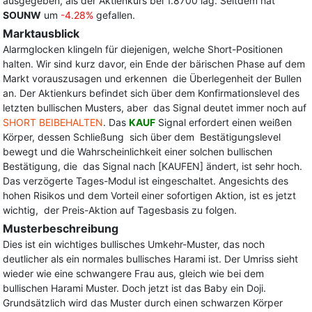
ausgegeben, als der Aktienkurs bei 1.8700 lag. Seitdem hat
SOUNW
um
-4.28%
gefallen.
Marktausblick
Alarmglocken klingeln für diejenigen, welche Short-Positionen
halten. Wir sind kurz davor, ein Ende der bärischen Phase auf dem
Markt vorauszusagen und erkennen die Überlegenheit der Bullen
an. Der Aktienkurs befindet sich über dem Konfirmationslevel des
letzten bullischen Musters, aber das Signal deutet immer noch auf
SHORT BEIBEHALTEN
. Das
KAUF
Signal erfordert einen weißen
Körper, dessen Schließung sich über dem Bestätigungslevel
bewegt und die Wahrscheinlichkeit einer solchen bullischen
Bestätigung, die das Signal nach [KAUFEN] ändert, ist sehr hoch.
Das verzögerte Tages-Modul ist eingeschaltet. Angesichts des
hohen Risikos und dem Vorteil einer sofortigen Aktion, ist es jetzt
wichtig, der Preis-Aktion auf Tagesbasis zu folgen.
Musterbeschreibung
Dies ist ein wichtiges bullisches Umkehr-Muster, das noch
deutlicher als ein normales bullisches Harami ist. Der Umriss sieht
wieder wie eine schwangere Frau aus, gleich wie bei dem
bullischen Harami Muster. Doch jetzt ist das Baby ein Doji.
Grundsätzlich wird das Muster durch einen schwarzen Körper