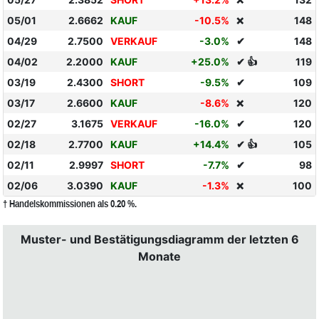
❌
05/01
2.6662
KAUF
-10.5%
148
❌
04/29
2.7500
VERKAUF
-3.0%
✔
148
04/02
2.2000
KAUF
+25.0%
✔ 👍
119
03/19
2.4300
SHORT
-9.5%
✔
109
03/17
2.6600
KAUF
-8.6%
120
❌
02/27
3.1675
VERKAUF
-16.0%
✔
120
02/18
2.7700
KAUF
+14.4%
✔ 👍
105
02/11
2.9997
SHORT
-7.7%
✔
98
02/06
3.0390
KAUF
-1.3%
100
❌
† Handelskommissionen als 0.20 %.
Muster- und Bestätigungsdiagramm der letzten 6
Monate