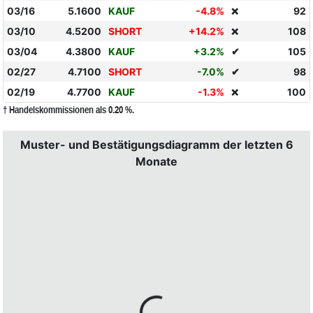
03/16
5.1600
KAUF
-4.8%
92
❌
03/10
4.5200
SHORT
+14.2%
108
❌
03/04
4.3800
KAUF
+3.2%
✔
105
02/27
4.7100
SHORT
-7.0%
✔
98
02/19
4.7700
KAUF
-1.3%
100
❌
† Handelskommissionen als 0.20 %.
Muster- und Bestätigungsdiagramm der letzten 6
Monate