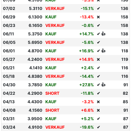
❌
07/02
5.3110
VERKAUF
-15.1%
✔
136
06/29
6.1300
KAUF
-13.4%
158
❌
06/23
6.1650
VERKAUF
-0.6%
✔
158
06/11
5.3750
KAUF
+14.7%
✔ 👍
138
06/05
5.6950
VERKAUF
-5.6%
✔
138
06/01
4.8700
KAUF
+16.9%
✔ 👍
118
05/27
4.2400
VERKAUF
+14.9%
119
❌
05/21
4.1410
KAUF
+2.4%
✔
116
05/18
4.8380
VERKAUF
-14.4%
✔
116
04/30
3.7850
KAUF
+27.8%
✔ 👍
91
04/22
4.2900
SHORT
-11.8%
✔
82
04/13
4.4300
KAUF
-3.2%
85
❌
04/08
4.1560
SHORT
+6.6%
91
❌
03/31
3.9500
KAUF
+5.2%
✔
87
03/24
4.9100
VERKAUF
-19.6%
✔
87