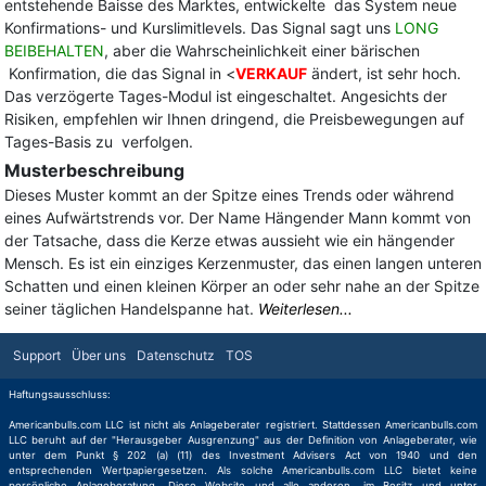
entstehende Baisse des Marktes, entwickelte das System neue
Konfirmations- und Kurslimitlevels. Das Signal sagt uns
LONG
BEIBEHALTEN
, aber die Wahrscheinlichkeit einer bärischen
Konfirmation, die das Signal in <
VERKAUF
ändert, ist sehr hoch.
Das verzögerte Tages-Modul ist eingeschaltet. Angesichts der
Risiken, empfehlen wir Ihnen dringend, die Preisbewegungen auf
Tages-Basis zu verfolgen.
Musterbeschreibung
Dieses Muster kommt an der Spitze eines Trends oder während
eines Aufwärtstrends vor. Der Name Hängender Mann kommt von
der Tatsache, dass die Kerze etwas aussieht wie ein hängender
Mensch. Es ist ein einziges Kerzenmuster, das einen langen unteren
Schatten und einen kleinen Körper an oder sehr nahe an der Spitze
seiner täglichen Handelspanne hat.
Weiterlesen...
Support
Über uns
Datenschutz
TOS
Haftungsausschluss:
Americanbulls.com LLC ist nicht als Anlageberater registriert. Stattdessen Americanbulls.com
LLC beruht auf der "Herausgeber Ausgrenzung" aus der Definition von Anlageberater, wie
unter dem Punkt § 202 (a) (11) des Investment Advisers Act von 1940 und den
entsprechenden Wertpapiergesetzen. Als solche Americanbulls.com LLC bietet keine
persönliche Anlageberatung. Diese Website und alle anderen, im Besitz und unter