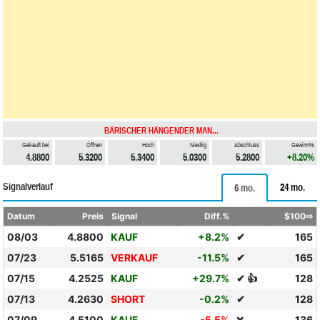
BÄRISCHER HÄNGENDER MAN...
Gekauft bei
Öffnen
Hoch
Niedrig
Abschluss
Gewinn%
4.8800
5.3200
5.3400
5.0300
5.2800
+8.20%
Signalverlauf
24 mo.
6 mo.
Datum
Preis
Signal
Diff.%
$100⇨
08/03
4.8800
KAUF
+8.2%
✔
165
07/23
5.5165
VERKAUF
-11.5%
✔
165
07/15
4.2525
KAUF
+29.7%
✔ 👍
128
07/13
4.2630
SHORT
-0.2%
✔
128
07/09
4.5100
KAUF
-5.5%
136