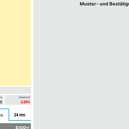
Muster- und Bestäti
ss
Gewinn%
81
-2.68%
24 mo.
o.
$100⇨