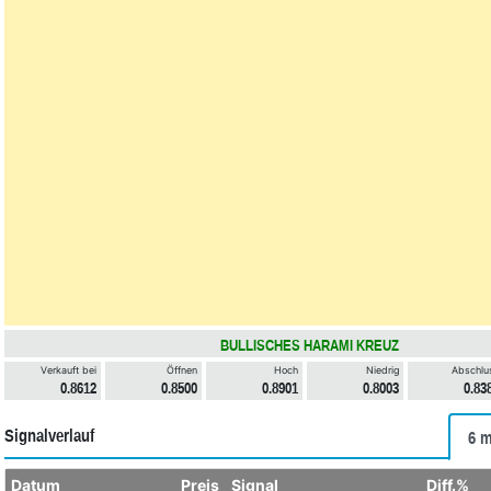
BULLISCHES HARAMI KREUZ
Verkauft bei
Öffnen
Hoch
Niedrig
Abschlu
0.8612
0.8500
0.8901
0.8003
0.83
Signalverlauf
6 m
Datum
Preis
Signal
Diff.%