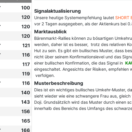
✔
100
Signalaktualisierung
120
Unsere heutige Systemempfehlung lautet
SHORT 
vor 2 Tagen ausgegeben, als der Aktienkurs bei 0
✔
120
Marktausblick
120
Bärenmarkt-Rallies können zu bösartigen Umkehru
werden, daher ist es besser, trotz des relativen K
✔
121
Hut zu sein. Es gibt ein bullisches Muster, dass b
✔
116
nicht über seinem Konfirmationslevel und das Sign
einer bullischen Konfirmation, die das Signal in
KA
117
eingeschaltet. Angesichts der Risiken, empfehlen
119
verfolgen.
✔
116
Musterbeschreibung
Dies ist ein wichtiges bullisches Umkehr-Muster, da
140
sieht wieder wie eine schwangere Frau aus, gleich 
143
Doji. Grundsätzlich wird das Muster durch einen sch
innerhalb des Bereichs des Umfangs des schwarze
156
165
✔
166