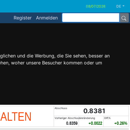
DE
Register
Anmelden
glichen und die Werbung, die Sie sehen, besser an
stehen, woher unsere Besucher kommen oder um
Abschluss
0.8381
HALTEN
Vorheriger Abschluss
Veränderung
Diff.%
0.8359
+0.0022
+0.26%