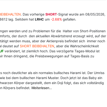
BEIBEHALTEN
. Das vorherige
SHORT
-Signal wurde am 08/05/2026,
.8612 lag. Seitdem hat
LRHC
um
-2.68%
gefallen.
ngen werden und zu Problemen für die Halter von Short-Positionen
omforts, der durch den aktuellen Abwärtstrend erzeugt wird, auf der
estätigt werden muss, aber der Aktienpreis befindet sich immer noch
al deutet auf
SHORT BEIBEHALTEN
, aber die Wahrscheinlichkeit
UF
verändert, ist ziemlich hoch. Das verzögerte Tages-Modul ist
 wir Ihnen dringend, die Preisbewegungen auf Tages-Basis zu
s noch deutlicher als ein normales bullisches Harami ist. Der Umriss
wie bei dem bullischen Harami Muster. Doch jetzt ist das Baby ein
warzen Körper dargestellt, dem ein Doji folgt, das sich vollständig
n Körpers befindet.
Weiterlesen...