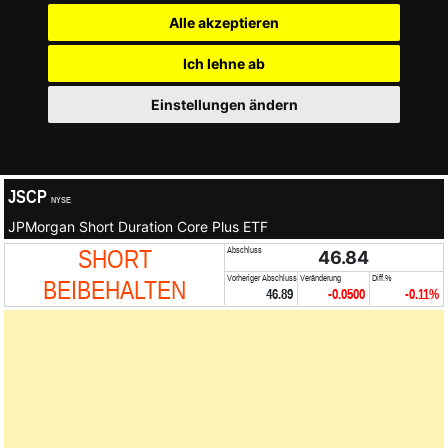
Alle akzeptieren
Ich lehne ab
Einstellungen ändern
JSCP
NYSE
JPMorgan Short Duration Core Plus ETF
SHORT
Abschluss
46.84
Vorheriger Abschluss
Veränderung
Diff.%
BEIBEHALTEN
46.89
-0.0500
-0.11%