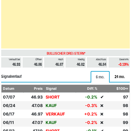
BULLISCHER DREI-STERN*
Verkauft bei
Öffnen
Hoch
Niedrig
Abschluss
Gewinn%
46.93
46.86
46.87
46.82
46.84
-0.19%
Signalverlauf
24 mo.
6 mo.
Datum
Preis
Signal
Diff.%
$100⇨
07/07
46.93
SHORT
-0.2%
✔
97
06/24
47.08
KAUF
-0.3%
98
❌
06/17
46.97
VERKAUF
+0.2%
98
❌
06/11
47.07
KAUF
-0.2%
99
❌
05/12
47.10
SHORT
-0.1%
✔
99