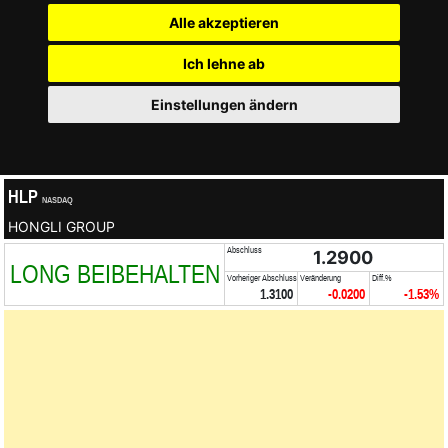
Alle akzeptieren
Ich lehne ab
Einstellungen ändern
HLP
NASDAQ
HONGLI GROUP
Abschluss
1.2900
LONG BEIBEHALTEN
Vorheriger Abschluss
Veränderung
Diff.%
1.3100
-0.0200
-1.53%