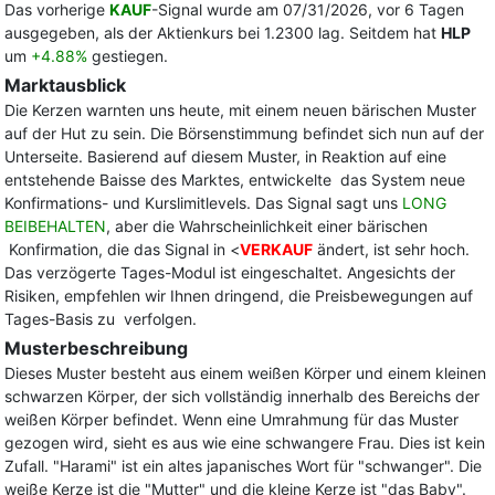
Das vorherige
KAUF
-Signal wurde am 07/31/2026, vor 6 Tagen
ausgegeben, als der Aktienkurs bei 1.2300 lag. Seitdem hat
HLP
um
+4.88%
gestiegen.
Marktausblick
Die Kerzen warnten uns heute, mit einem neuen bärischen Muster
auf der Hut zu sein. Die Börsenstimmung befindet sich nun auf der
Unterseite. Basierend auf diesem Muster, in Reaktion auf eine
entstehende Baisse des Marktes, entwickelte das System neue
Konfirmations- und Kurslimitlevels. Das Signal sagt uns
LONG
BEIBEHALTEN
, aber die Wahrscheinlichkeit einer bärischen
Konfirmation, die das Signal in <
VERKAUF
ändert, ist sehr hoch.
Das verzögerte Tages-Modul ist eingeschaltet. Angesichts der
Risiken, empfehlen wir Ihnen dringend, die Preisbewegungen auf
Tages-Basis zu verfolgen.
Musterbeschreibung
Dieses Muster besteht aus einem weißen Körper und einem kleinen
schwarzen Körper, der sich vollständig innerhalb des Bereichs der
weißen Körper befindet. Wenn eine Umrahmung für das Muster
gezogen wird, sieht es aus wie eine schwangere Frau. Dies ist kein
Zufall. "Harami" ist ein altes japanisches Wort für "schwanger". Die
weiße Kerze ist die "Mutter" und die kleine Kerze ist "das Baby".