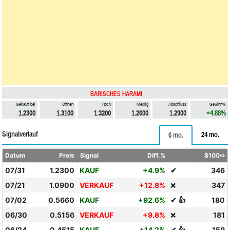
BÄRISCHES HARAMI
Gekauft bei
Öffnen
Hoch
Niedrig
Abschluss
Gewinn%
1.2300
1.3100
1.3200
1.2600
1.2900
+4.88%
Signalverlauf
24 mo.
6 mo.
Datum
Preis
Signal
Diff.%
$100⇨
07/31
1.2300
KAUF
+4.9%
✔
346
07/21
1.0900
VERKAUF
+12.8%
347
❌
07/02
0.5660
KAUF
+92.6%
✔ 👍
180
06/30
0.5156
VERKAUF
+9.8%
181
❌
06/24
0.4515
KAUF
+14.2%
✔ 👍
159