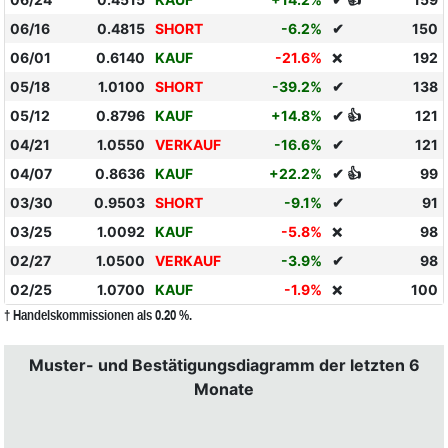
06/16
0.4815
SHORT
-6.2%
✔
150
06/01
0.6140
KAUF
-21.6%
192
❌
05/18
1.0100
SHORT
-39.2%
✔
138
05/12
0.8796
KAUF
+14.8%
✔ 👍
121
04/21
1.0550
VERKAUF
-16.6%
✔
121
04/07
0.8636
KAUF
+22.2%
✔ 👍
99
03/30
0.9503
SHORT
-9.1%
✔
91
03/25
1.0092
KAUF
-5.8%
98
❌
02/27
1.0500
VERKAUF
-3.9%
✔
98
02/25
1.0700
KAUF
-1.9%
100
❌
† Handelskommissionen als 0.20 %.
Muster- und Bestätigungsdiagramm der letzten 6
Monate