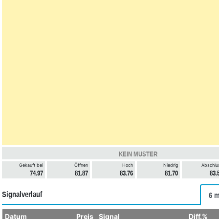
KEIN MUSTER
Gekauft bei
Öffnen
Hoch
Niedrig
Abschlu
74.97
81.87
83.76
81.70
83.
Signalverlauf
6 m
Datum
Preis
Signal
Diff.%