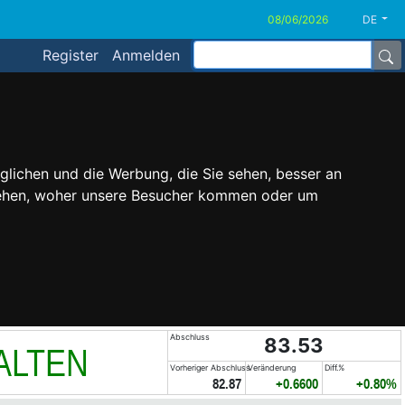
DE
Register
Anmelden
glichen und die Werbung, die Sie sehen, besser an
stehen, woher unsere Besucher kommen oder um
Abschluss
83.53
ALTEN
Vorheriger Abschluss
Veränderung
Diff.%
82.87
+0.6600
+0.80%