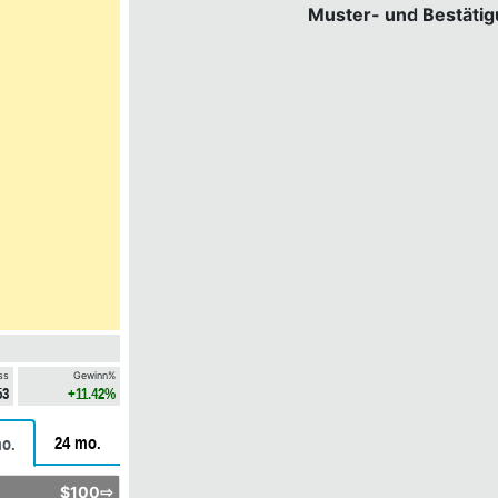
Muster- und Bestäti
ss
Gewinn%
53
+11.42%
24 mo.
o.
$100⇨