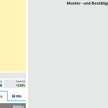
Muster- und Bestäti
ss
Gewinn%
56
+5.58%
24 mo.
o.
$100⇨