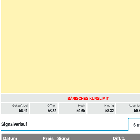
BÄRISCHES KURSLIMIT
Gekauft bei
Öffnen
Hoch
Niedrig
Abschlu
56.41
58.32
59.65
58.32
59.
Signalverlauf
6 m
Datum
Preis
Signal
Diff.%