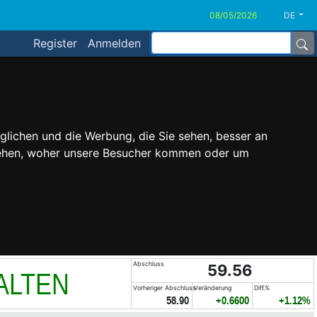
DE
Register
Anmelden
glichen und die Werbung, die Sie sehen, besser an
stehen, woher unsere Besucher kommen oder um
Abschluss
59.56
ALTEN
Vorheriger Abschluss
Veränderung
Diff.%
58.90
+0.6600
+1.12%