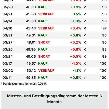
❌
05/20
48.93
KAUF
+0.3%
✔
96
04/21
49.68
VERKAUF
-1.5%
✔
96
04/14
49.63
KAUF
+0.1%
✔
96
04/10
49.43
VERKAUF
+0.4%
97
❌
03/31
49.01
KAUF
+0.8%
✔
96
03/27
48.91
SHORT
+0.2%
96
❌
03/25
49.30
KAUF
-0.8%
98
❌
03/24
49.06
SHORT
+0.5%
99
❌
03/17
49.57
KAUF
-1.0%
100
❌
03/02
50.12
VERKAUF
-1.1%
✔
100
02/11
49.85
KAUF
+0.5%
✔
100
† Handelskommissionen als 0.20 %.
Muster- und Bestätigungsdiagramm der letzten 6
Monate