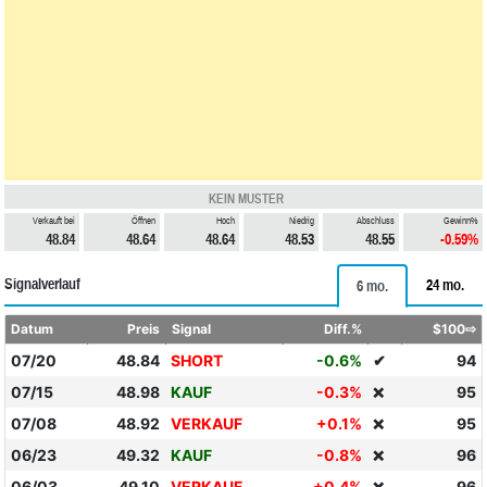
KEIN MUSTER
Verkauft bei
Öffnen
Hoch
Niedrig
Abschluss
Gewinn%
48.84
48.64
48.64
48.53
48.55
-0.59%
Signalverlauf
24 mo.
6 mo.
Datum
Preis
Signal
Diff.%
$100⇨
07/20
48.84
SHORT
-0.6%
✔
94
07/15
48.98
KAUF
-0.3%
95
❌
07/08
48.92
VERKAUF
+0.1%
95
❌
06/23
49.32
KAUF
-0.8%
96
❌
06/03
49.10
VERKAUF
+0.4%
96