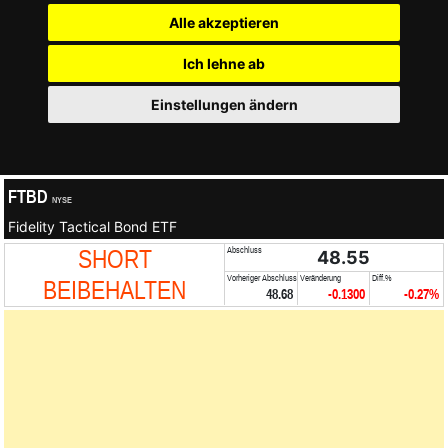
Alle akzeptieren
Ich lehne ab
Einstellungen ändern
FTBD
NYSE
Fidelity Tactical Bond ETF
SHORT
Abschluss
48.55
Vorheriger Abschluss
Veränderung
Diff.%
BEIBEHALTEN
48.68
-0.1300
-0.27%