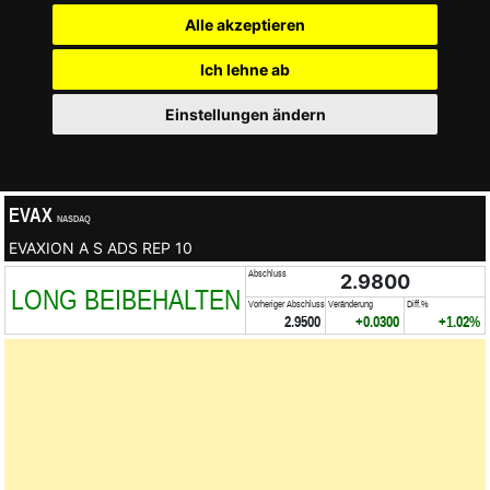
Alle akzeptieren
Ich lehne ab
Einstellungen ändern
EVAX
NASDAQ
EVAXION A S ADS REP 10
Abschluss
2.9800
LONG BEIBEHALTEN
Vorheriger Abschluss
Veränderung
Diff.%
2.9500
+0.0300
+1.02%