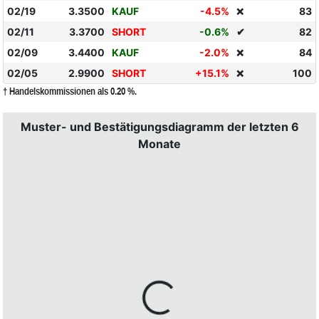
02/19
3.3500
KAUF
-4.5%
83
❌
02/11
3.3700
SHORT
-0.6%
✔
82
02/09
3.4400
KAUF
-2.0%
84
❌
02/05
2.9900
SHORT
+15.1%
100
❌
† Handelskommissionen als 0.20 %.
Muster- und Bestätigungsdiagramm der letzten 6
Monate