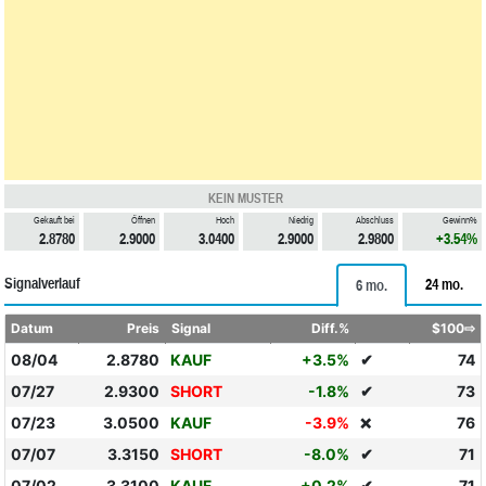
KEIN MUSTER
Gekauft bei
Öffnen
Hoch
Niedrig
Abschluss
Gewinn%
2.8780
2.9000
3.0400
2.9000
2.9800
+3.54%
Signalverlauf
24 mo.
6 mo.
Datum
Preis
Signal
Diff.%
$100⇨
08/04
2.8780
KAUF
+3.5%
✔
74
07/27
2.9300
SHORT
-1.8%
✔
73
07/23
3.0500
KAUF
-3.9%
76
❌
07/07
3.3150
SHORT
-8.0%
✔
71
07/02
3.3100
KAUF
+0.2%
✔
71