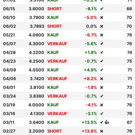
06/15
3.6000
SHORT
-8.1%
✔
66
06/10
3.7900
KAUF
-5.0%
70
❌
06/02
3.7893
SHORT
0.0%
70
❌
05/21
4.0600
KAUF
-6.7%
76
❌
05/07
4.3000
VERKAUF
-5.6%
✔
76
04/28
4.2200
KAUF
+1.9%
✔
74
04/23
4.2500
VERKAUF
-0.7%
✔
75
04/09
4.0500
KAUF
+4.9%
✔
71
04/06
3.7420
VERKAUF
+8.2%
71
❌
04/01
3.8100
KAUF
-1.8%
73
❌
03/24
3.8360
VERKAUF
-0.7%
✔
73
03/19
4.0000
KAUF
-4.1%
76
❌
03/16
4.1300
VERKAUF
-3.1%
✔
76
03/11
3.6400
KAUF
+13.5%
✔ 👍
67
02/27
3.2000
SHORT
+13.8%
79
❌