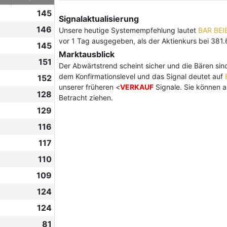
145
Signalaktualisierung
146
Unsere heutige Systemempfehlung lautet
BAR BE
vor 1 Tag ausgegeben, als der Aktienkurs bei 381.
145
Marktausblick
151
Der Abwärtstrend scheint sicher und die Bären sind
dem Konfirmationslevel und das Signal deutet auf
152
unserer früheren <
VERKAUF
Signale. Sie können a
128
Betracht ziehen.
129
116
117
110
109
124
124
81