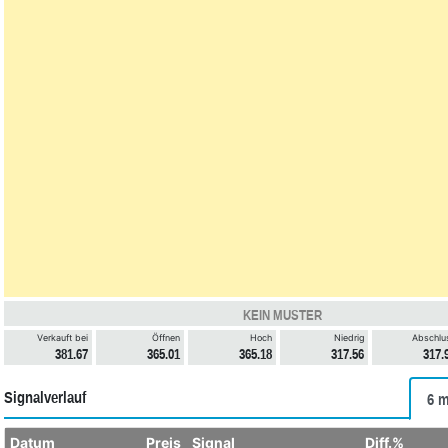
KEIN MUSTER
Verkauft bei
Öffnen
Hoch
Niedrig
Abschlu
381.67
365.01
365.18
317.56
317.
Signalverlauf
6 m
Datum
Preis
Signal
Diff.%