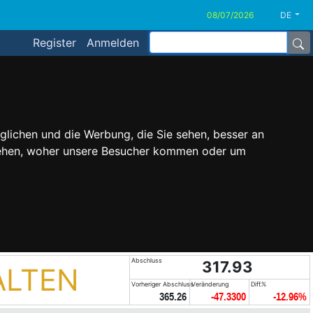
DE
Register
Anmelden
glichen und die Werbung, die Sie sehen, besser an
stehen, woher unsere Besucher kommen oder um
Abschluss
317.93
ALTEN
Vorheriger Abschluss
Veränderung
Diff.%
365.26
-47.3300
-12.96%