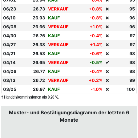
❌
06/23
26.73
VERKAUF
+0.8%
95
❌
06/10
26.93
KAUF
-0.8%
96
❌
06/08
26.66
VERKAUF
+1.0%
96
❌
04/30
26.76
KAUF
-0.4%
97
❌
04/27
26.38
VERKAUF
+1.4%
97
❌
04/21
26.53
KAUF
-0.6%
98
❌
04/14
26.65
VERKAUF
-0.5%
✔
98
04/06
26.77
KAUF
-0.4%
98
❌
03/13
26.72
VERKAUF
+0.2%
99
❌
03/05
26.97
KAUF
-1.0%
100
❌
† Handelskommissionen als 0.20 %.
Muster- und Bestätigungsdiagramm der letzten 6
Monate