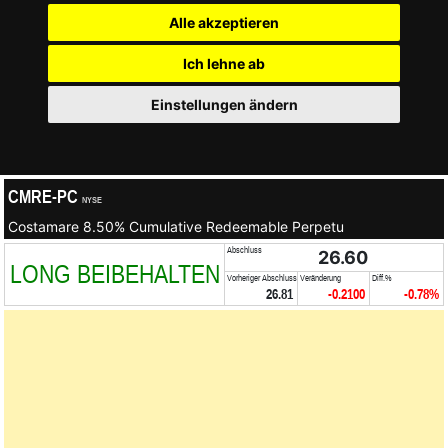
Alle akzeptieren
Ich lehne ab
Einstellungen ändern
CMRE-PC
NYSE
Costamare 8.50% Cumulative Redeemable Perpetu
Abschluss
26.60
LONG BEIBEHALTEN
Vorheriger Abschluss
Veränderung
Diff.%
26.81
-0.2100
-0.78%