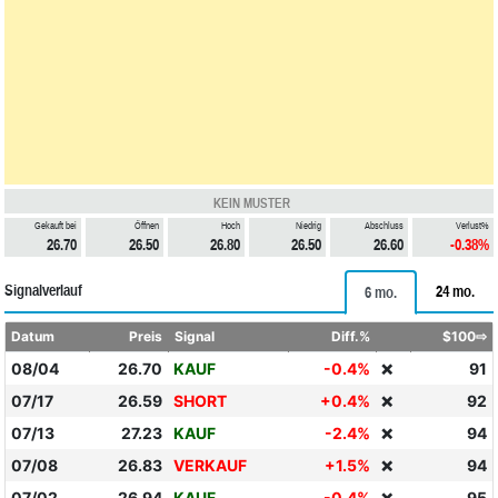
KEIN MUSTER
Gekauft bei
Öffnen
Hoch
Niedrig
Abschluss
Verlust%
26.70
26.50
26.80
26.50
26.60
-0.38%
Signalverlauf
24 mo.
6 mo.
Datum
Preis
Signal
Diff.%
$100⇨
08/04
26.70
KAUF
-0.4%
91
❌
07/17
26.59
SHORT
+0.4%
92
❌
07/13
27.23
KAUF
-2.4%
94
❌
07/08
26.83
VERKAUF
+1.5%
94
❌
07/02
26.94
KAUF
-0.4%
95