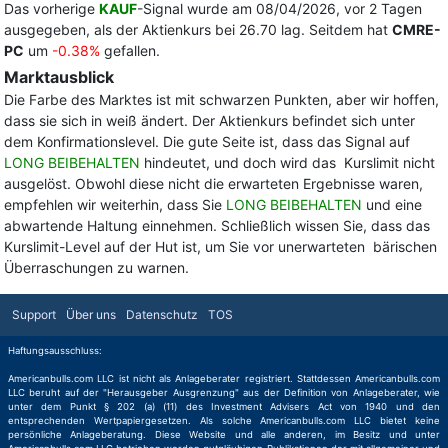
Das vorherige
KAUF
-Signal wurde am 08/04/2026, vor 2 Tagen
ausgegeben, als der Aktienkurs bei 26.70 lag. Seitdem hat
CMRE-
PC
um
-0.38%
gefallen.
Marktausblick
Die Farbe des Marktes ist mit schwarzen Punkten, aber wir hoffen,
dass sie sich in weiß ändert. Der Aktienkurs befindet sich unter
dem Konfirmationslevel. Die gute Seite ist, dass das Signal auf
LONG BEIBEHALTEN
hindeutet, und doch wird das Kurslimit nicht
ausgelöst. Obwohl diese nicht die erwarteten Ergebnisse waren,
empfehlen wir weiterhin, dass Sie
LONG BEIBEHALTEN
und eine
abwartende Haltung einnehmen. Schließlich wissen Sie, dass das
Kurslimit-Level auf der Hut ist, um Sie vor unerwarteten bärischen
Überraschungen zu warnen.
Support
Über uns
Datenschutz
TOS
Haftungsausschluss:
Americanbulls.com LLC ist nicht als Anlageberater registriert. Stattdessen Americanbulls.com
LLC beruht auf der "Herausgeber Ausgrenzung" aus der Definition von Anlageberater, wie
unter dem Punkt § 202 (a) (11) des Investment Advisers Act von 1940 und den
entsprechenden Wertpapiergesetzen. Als solche Americanbulls.com LLC bietet keine
persönliche Anlageberatung. Diese Website und alle anderen, im Besitz und unter