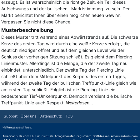
erzeugt. Es ist wahrscheinlich die richtige Zeit, ein Teil dieses
Aufschwungs und der bullischen Marktstimmung zu sein. Der
Markt berichtet Ihnen über einen möglichen neuen Gewinn.
Verpassen Sie nicht diese Chance.
Musterbeschreibung
Dieses Muster tritt während eines Abwärtstrends auf. Die schwarze
Kerze des ersten Tag wird durch eine weiße Kerze verfolgt, die
deutlich niedriger öffnet und auf dem gleichen Level wie der
Schluss der vorherigen Sitzung schließt. Es gleicht dem Piercing
Linienmuster. Allerdings ist die Menge, die der zweite Tag neu
einbindet, unterschiedlich. Der zweite Tag der Piercing Linie
schließt über dem Mittelpunkt des Körpers des ersten Tages,
während der zweite Tag der bullischen Treffpunkt-Linie gleich wie
am ersten Tag schließt. Folglich ist die Piercing-Linie ein
bedeutender Tief-Umkehrpunkt. Dennoch verdient die bullische
Treffpunkt-Linie auch Respekt.
Weiterlesen...
Support
Über uns
Datenschutz
TOS
Haftungsausschluss:
Americanbulls.com LLC ist nicht als Anlageberater registriert. Stattdessen Americanbulls.com