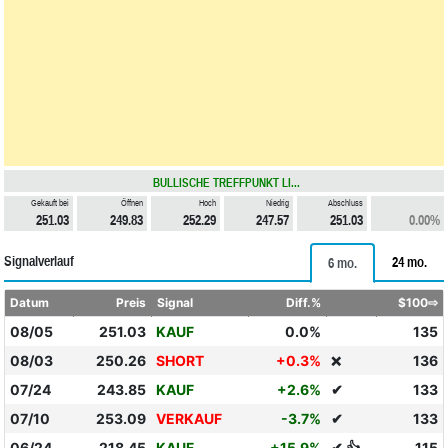
BULLISCHE TREFFPUNKT LI...
Gekauft bei
Öffnen
Hoch
Niedrig
Abschluss
251.03
249.83
252.29
247.57
251.03
0.00%
Signalverlauf
24 mo.
6 mo.
Datum
Preis
Signal
Diff.%
$100⇨
08/05
251.03
KAUF
0.0%
135
08/03
250.26
SHORT
+0.3%
136
❌
07/24
243.85
KAUF
+2.6%
✔
133
07/10
253.09
VERKAUF
-3.7%
✔
133
06/24
218.45
KAUF
+15.9%
✔ 👍
115