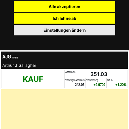
Alle akzeptieren
Ich lehne ab
Einstellungen ändern
AJG
NYSE
Arthur J Gallagher
Abschluss
251.03
KAUF
Vorheriger Abschluss
Veränderung
Diff.%
248.06
+2.9700
+1.20%