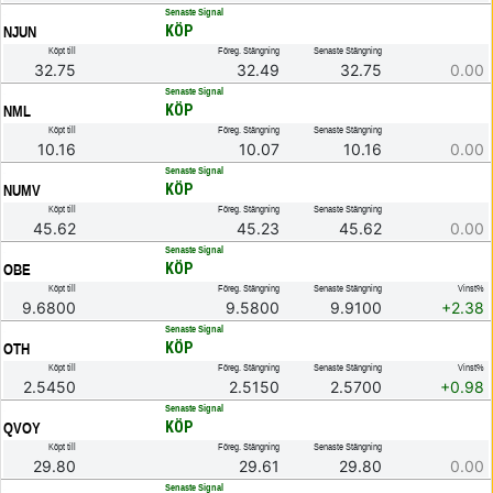
.
Senaste Signal
KÖP
NJUN
Köpt till
Föreg. Stängning
Senaste Stängning
32.75
32.49
32.75
0.00
.
Senaste Signal
KÖP
NML
Köpt till
Föreg. Stängning
Senaste Stängning
10.16
10.07
10.16
0.00
.
Senaste Signal
KÖP
NUMV
Köpt till
Föreg. Stängning
Senaste Stängning
45.62
45.23
45.62
0.00
.
Senaste Signal
KÖP
OBE
Köpt till
Föreg. Stängning
Senaste Stängning
Vinst%
9.6800
9.5800
9.9100
+2.38
.
Senaste Signal
KÖP
OTH
Köpt till
Föreg. Stängning
Senaste Stängning
Vinst%
2.5450
2.5150
2.5700
+0.98
.
Senaste Signal
KÖP
QVOY
Köpt till
Föreg. Stängning
Senaste Stängning
29.80
29.61
29.80
0.00
.
Senaste Signal