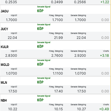
0.2535
0.2499
0.2566
+1.22
.
Senaste Signal
KÖP
JAGU
Köpt till
Föreg. Stängning
Senaste Stängning
1.7000
1.7100
1.7000
0.00
.
Senaste Signal
KÖP
JUCY
Köpt till
Föreg. Stängning
Senaste Stängning
22.04
21.99
22.04
0.00
.
Senaste Signal
KÖP
KULR
Köpt till
Föreg. Stängning
Senaste Stängning
Vinst%
2.8300
2.7600
2.9200
+3.18
.
Senaste Signal
KÖP
MGLD
Köpt till
Föreg. Stängning
Senaste Stängning
1.0700
1.1100
1.0700
0.00
.
Senaste Signal
KÖP
MLN
Köpt till
Föreg. Stängning
Senaste Stängning
17.50
17.40
17.50
0.00
.
Senaste Signal
KÖP
NBH
Köpt till
Föreg. Stängning
Senaste Stängning
Vinst%
10.22
10.15
10.27
+0.49