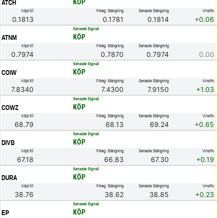
KÖP
ATCH
Köpt till
Föreg. Stängning
Senaste Stängning
Vinst%
0.1813
0.1781
0.1814
+0.06
.
Senaste Signal
KÖP
ATNM
Köpt till
Föreg. Stängning
Senaste Stängning
0.7974
0.7870
0.7974
0.00
.
Senaste Signal
KÖP
COIW
Köpt till
Föreg. Stängning
Senaste Stängning
Vinst%
7.8340
7.4300
7.9150
+1.03
.
Senaste Signal
KÖP
COWZ
Köpt till
Föreg. Stängning
Senaste Stängning
Vinst%
68.79
68.13
69.24
+0.65
.
Senaste Signal
KÖP
DIVB
Köpt till
Föreg. Stängning
Senaste Stängning
Vinst%
67.18
66.83
67.30
+0.19
.
Senaste Signal
KÖP
DURA
Köpt till
Föreg. Stängning
Senaste Stängning
Vinst%
38.76
38.62
38.85
+0.23
.
Senaste Signal
KÖP
EP