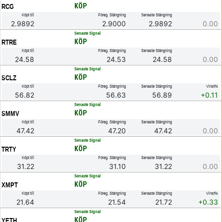
KÖP
RCG
Köpt till
Föreg. Stängning
Senaste Stängning
2.9892
2.9000
2.9892
0.00
.
Senaste Signal
KÖP
RTRE
Köpt till
Föreg. Stängning
Senaste Stängning
24.58
24.53
24.58
0.00
.
Senaste Signal
KÖP
SCLZ
Köpt till
Föreg. Stängning
Senaste Stängning
Vinst%
56.82
56.63
56.89
+0.11
.
Senaste Signal
KÖP
SMMV
Köpt till
Föreg. Stängning
Senaste Stängning
47.42
47.20
47.42
0.00
.
Senaste Signal
KÖP
TRTY
Köpt till
Föreg. Stängning
Senaste Stängning
31.22
31.10
31.22
0.00
.
Senaste Signal
KÖP
XMPT
Köpt till
Föreg. Stängning
Senaste Stängning
Vinst%
21.64
21.54
21.72
+0.33
.
Senaste Signal
KÖP
YETH