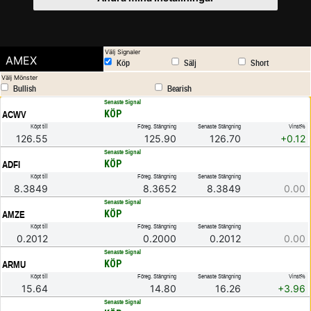
Välj Signaler
AMEX
Köp
Sälj
Short
Välj Mönster
Bullish
Bearish
.
Senaste Signal
KÖP
ACWV
Köpt till
Föreg. Stängning
Senaste Stängning
Vinst%
126.55
125.90
126.70
+0.12
.
Senaste Signal
KÖP
ADFI
Köpt till
Föreg. Stängning
Senaste Stängning
8.3849
8.3652
8.3849
0.00
.
Senaste Signal
KÖP
AMZE
Köpt till
Föreg. Stängning
Senaste Stängning
0.2012
0.2000
0.2012
0.00
.
Senaste Signal
KÖP
ARMU
Köpt till
Föreg. Stängning
Senaste Stängning
Vinst%
15.64
14.80
16.26
+3.96
.
Senaste Signal