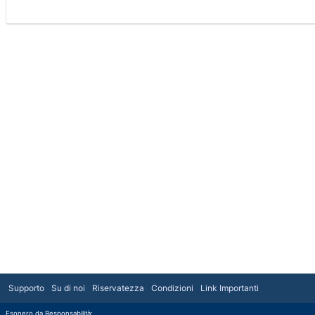
Supporto
Su di noi
Riservatezza
Condizioni
Link Importanti
Esonero da Responsabilità: