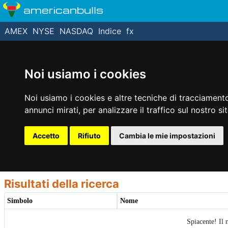
americanbulls
AMEX
NYSE
NASDAQ
Indice
fx
Noi usiamo i cookies
Noi usiamo i cookies e altre tecniche di tracciamento
annunci mirati, per analizzare il traffico sul nostro si
Accetto
Rifiuto
Cambia le mie impostazioni
Risultati della ricerca
Simbolo
Nome
Spiacente! Il 