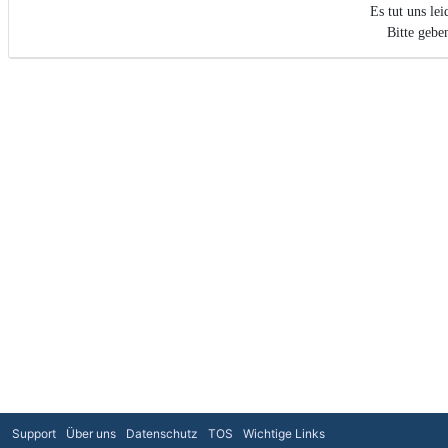
Es tut uns le
Bitte gebe
Support
Über uns
Datenschutz
TOS
Wichtige Links